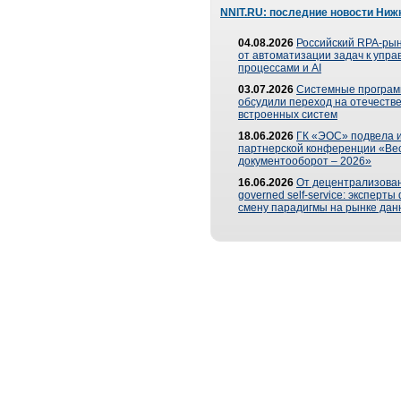
NNIT.RU: последние новости Ниж
04.08.2026
Российский RPA-рын
от автоматизации задач к упр
процессами и AI
03.07.2026
Системные програ
обсудили переход на отечеств
встроенных систем
18.06.2026
ГК «ЭОС» подвела и
партнерской конференции «Ве
документооборот – 2026»
16.06.2026
От децентрализован
governed self-service: эксперт
смену парадигмы на рынке дан