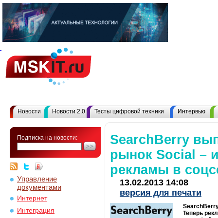
Новости
Новости 2.0
Тесты цифровой техники
Интервью
SearchBerry вы
Подписка на новости:
рынок Social – 
рекламы в соцс
Управление
13.02.2013 14:08
документами
версия для печати
Интернет
SearchBerry
Интеграция
Теперь рекл