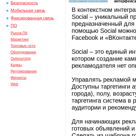
интерфейс
Безопасность
В контекстном интегр
Мобильная связь
Social – уникальный п
Фиксированная связь
предназначенный для 
ПО
помощью Social можно
Рынок ПК
Facebook и «ВКонтакт
Маркетинг
Торговые сети
Social – это единый и
Оборудование
котором создание кам
Outsourcing
рекламодателя нет оп
Кадры
Регулирование
Финансы
Управлять рекламой м
Web
Доступны таргетинги а
города), полу, возрас
таргетинга система в 
аудитории и рекоменд
Для начинающих рекла
готовых объявлений и
Сделать из шаблона г