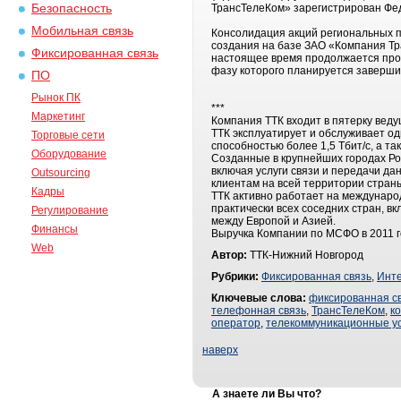
Безопасность
ТрансТелеКом» зарегистрирован Фе
Мобильная связь
Консолидация акций региональных 
создания на базе ЗАО «Компания Тр
Фиксированная связь
настоящее время продолжается про
фазу которого планируется заверши
ПО
Рынок ПК
***
Маркетинг
Компания ТТК входит в пятерку вед
ТТК эксплуатирует и обслуживает од
Торговые сети
способностью более 1,5 Тбит/с, а т
Оборудование
Созданные в крупнейших городах Ро
включая услуги связи и передачи д
Outsourcing
клиентам на всей территории стра
Кадры
ТТК активно работает на междунаро
практически всех соседних стран, 
Регулирование
между Европой и Азией.
Финансы
Выручка Компании по МСФО в 2011 го
Web
Автор:
ТТК-Нижний Новгород
Рубрики:
Фиксированная связь
,
Инт
Ключевые слова:
фиксированная с
телефонная связь
,
ТрансТелеКом
,
к
оператор
,
телекоммуникационные ус
наверх
А знаете ли Вы что?