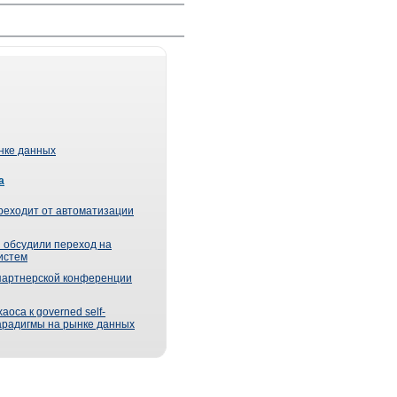
ынке данных
а
реходит от автоматизации
 обсудили переход на
истем
партнерской конференции
оса к governed self-
парадигмы на рынке данных