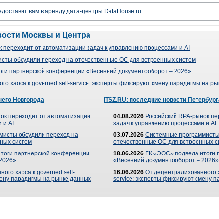
доставит вам в аренду дата-центры DataHouse.ru.
вости Москвы и Центра
 переходит от автоматизации задач к управлению процессами и AI
сты обсудили переход на отечественные ОС для встроенных систем
оги партнерской конференции «Весенний документооборот – 2026»
го хаоса к governed self-service: эксперты фиксируют смену парадигмы на р
него Новгорода
ITSZ.RU: последние новости Петербург
ок переходит от автоматизации
04.08.2026
Российский RPA-рынок пе
 и AI
задач к управлению процессами и AI
мисты обсудили переход на
03.07.2026
Системные программисты
ных систем
отечественные ОС для встроенных с
итоги партнерской конференции
18.06.2026
ГК «ЭОС» подвела итоги 
 2026»
«Весенний документооборот – 2026»
ого хаоса к governed self-
16.06.2026
От децентрализованного ха
мену парадигмы на рынке данных
service: эксперты фиксируют смену 