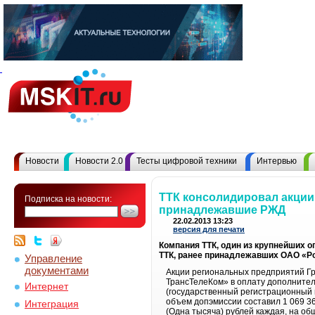
Новости
Новости 2.0
Тесты цифровой техники
Интервью
ТТК консолидировал акции
Подписка на новости:
принадлежавшие РЖД
22.02.2013 13:23
версия для печати
Компания ТТК, один из крупнейших 
ТТК, ранее принадлежавших ОАО «Р
Управление
документами
Акции региональных предприятий Г
ТрансТелеКом» в оплату дополните
Интернет
(государственный регистрационный 
объем допэмиссии составил 1 069 3
Интеграция
(Одна тысяча) рублей каждая, на об