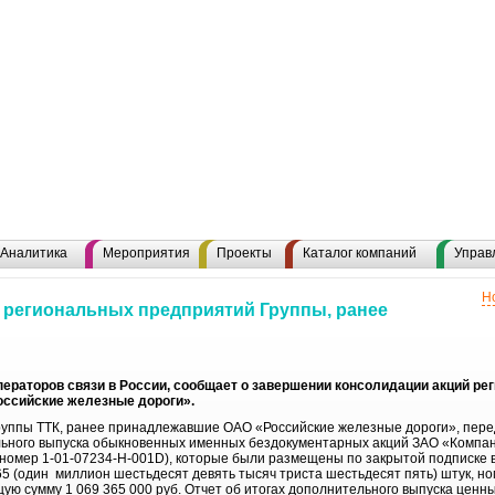
Аналитика
Мероприятия
Проекты
Каталог компаний
Управ
Н
 региональных предприятий Группы, ранее
операторов связи в России, сообщает о завершении консолидации акций р
оссийские железные дороги».
руппы ТТК, ранее принадлежавшие ОАО «Российские железные дороги», пер
льного выпуска обыкновенных именных бездокументарных акций ЗАО «Компа
номер 1-01-07234-Н-001D), которые были размещены по закрытой подписке в
65 (один миллион шестьдесят девять тысяч триста шестьдесят пять) штук, н
щую сумму 1 069 365 000 руб. Отчет об итогах дополнительного выпуска ценн