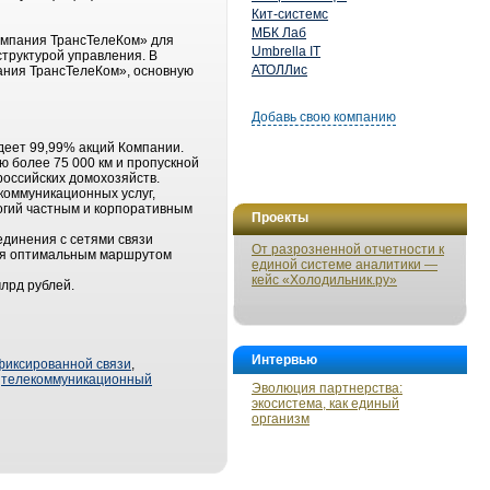
Кит-системс
МБК Лаб
омпания ТрансТелеКом» для
Umbrella IT
труктурой управления. В
АТОЛЛис
ания ТрансТелеКом», основную
Добавь свою компанию
деет 99,99% акций Компании.
ю более 75 000 км и пропускной
российских домохозяйств.
коммуникационных услуг,
логий частным и корпоративным
Проекты
единения с сетями связи
От разрозненной отчетности к
тся оптимальным маршрутом
единой системе аналитики —
кейс «Холодильник.ру»
млрд рублей.
Интервью
иксированной связи
,
,
телекоммуникационный
Эволюция партнерства:
экосистема, как единый
организм