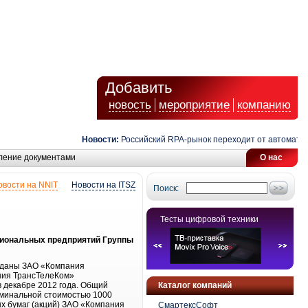
Добавить
новость
мероприятие
компанию
Новости:
Российский RPA-рынок переходит от автоматизац
ление документами
О нас
овости на NNIT
Новости на ITSZ
Поиск:
Тесты цифровой техники
егиональных предприятий Группы
еданы ЗАО «Компания
ния ТрансТелеКом»
 декабре 2012 года. Общий
Каталог компаний
оминальной стоимостью 1000
ых бумаг (акций) ЗАО «Компания
СмартексСофт