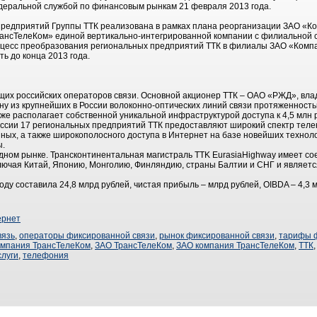
деральной службой по финансовым рынкам 21 февраля 2013 года.
предприятий Группы ТТК реализована в рамках плана реорганизации ЗАО «К
ансТелеКом» единой вертикально-интегрированной компании с филиальной с
цесс преобразования региональных предприятий ТТК в филиалы ЗАО «Комп
ть до конца 2013 года.
ущих российских операторов связи. Основной акционер ТТК – ОАО «РЖД», вла
ну из крупнейших в России волоконно-оптических линий связи протяженность
акже располагает собственной уникальной инфраструктурой доступа к 4,5 млн 
ссии 17 региональных предприятий ТТК предоставляют широкий спектр теле
анных, а также широкополосного доступа в Интернет на базе новейших техно
ны.
дном рынке. Трансконтинентальная магистраль TTK EurasiaHighway имеет со
включая Китай, Японию, Монголию, Финляндию, страны Балтии и СНГ и являе
ду составила 24,8 млрд рублей, чистая прибыль – млрд рублей, OIBDA – 4,3 
ернет
вязь
,
операторы фиксированной связи
,
рынок фиксированной связи
,
тарифы ф
омпания ТрансТелеКом
,
ЗАО ТрансТелеКом
,
ЗАО компания ТрансТелеКом
,
ТТК
луги
,
телефония