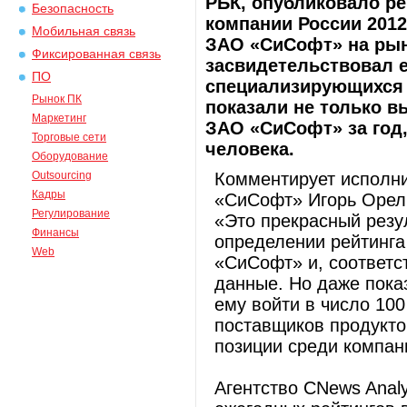
РБК, опубликовало ре
Безопасность
компании России 2012
Мобильная связь
ЗАО «СиСофт» на рын
Фиксированная связь
засвидетельствовал 
ПО
специализирующихся в
Рынок ПК
показали не только 
Маркетинг
ЗАО «СиСофт» за год,
Торговые сети
человека.
Оборудование
Outsourcing
Комментирует исполни
Кадры
«СиСофт» Игорь Орел
Регулирование
«Это прекрасный резул
Финансы
определении рейтинга
Web
«СиСофт» и, соответс
данные. Но даже пока
ему войти в число 10
поставщиков продукто
позиции среди компан
Агентство CNews Analy