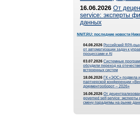
16.06.2026
От децен
service: эксперты 
данных
NNIT.RU: последние новости Ниж
04.08.2026
Российский RPA-рын
от автоматизации задач к упр
процессами и AI
03.07.2026
Системные програ
обсудили переход на отечеств
встроенных систем
18.06.2026
ГК «ЭОС» подвела и
партнерской конференции «Ве
документооборот – 2026»
16.06.2026
От децентрализован
governed self-service: эксперт
смену парадигмы на рынке дан