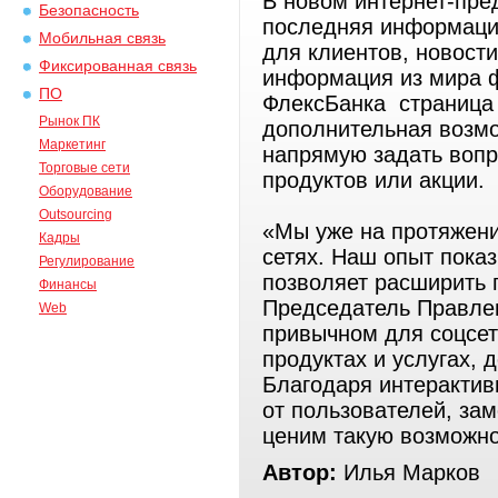
В новом интернет-пре
Безопасность
последняя информаци
Мобильная связь
для клиентов, новости
Фиксированная связь
информация из мира 
ПО
ФлексБанка страница 
Рынок ПК
дополнительная возмо
Маркетинг
напрямую задать вопр
Торговые сети
продуктов или акции.
Оборудование
Outsourcing
«Мы уже на протяжени
Кадры
сетях. Наш опыт показ
Регулирование
позволяет расширить 
Финансы
Председатель Правле
Web
привычном для соцсет
продуктах и услугах,
Благодаря интерактив
от пользователей, за
ценим такую возможн
Автор:
Илья Марков