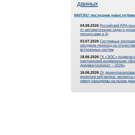
данных
NNIT.RU: последние новости Ниж
04.08.2026
Российский RPA-рын
от автоматизации задач к упр
процессами и AI
03.07.2026
Системные програ
обсудили переход на отечеств
встроенных систем
18.06.2026
ГК «ЭОС» подвела и
партнерской конференции «Ве
документооборот – 2026»
16.06.2026
От децентрализован
governed self-service: эксперт
смену парадигмы на рынке дан