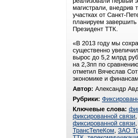
реализовали первый 
магистрали, внедрив 
участках от Санкт-Пет
планируем завершить 
Президент ТТК.
«В 2013 году мы сохр
существенно увеличил
вырос до 5,2 млрд ру
на 2,3пп по сравнению
отметил Вячеслав Сот
экономике и финансам
Автор:
Александр Ав
Рубрики:
Фиксированн
Ключевые слова:
фи
фиксированной связи
фиксированной связи
ТрансТелеКом
,
ЗАО Т
ТТК
,
телекоммуникаци