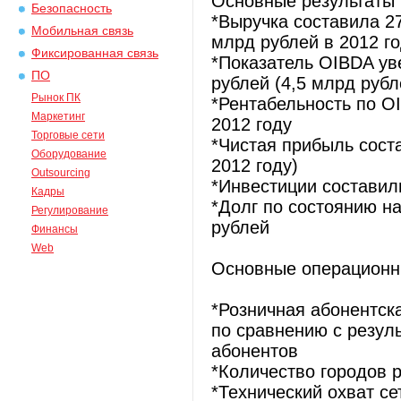
Основные результаты 
Безопасность
*Выручка составила 2
Мобильная связь
млрд рублей в 2012 го
Фиксированная связь
*Показатель OIBDA ув
ПО
рублей (4,5 млрд рубл
Рынок ПК
*Рентабельность по O
Маркетинг
2012 году
Торговые сети
*Чистая прибыль соста
Оборудование
2012 году)
Outsourcing
*Инвестиции составил
Кадры
*Долг по состоянию на
Регулирование
рублей
Финансы
Web
Основные операционны
*Розничная абонентск
по сравнению с резуль
абонентов
*Количество городов 
*Технический охват се