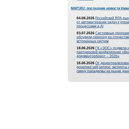
NNIT.RU: последние новости Ниж
04.08.2026
Российский RPA-рын
от автоматизации задач к упр
процессами и AI
03.07.2026
Системные програ
обсудили переход на отечеств
встроенных систем
18.06.2026
ГК «ЭОС» подвела и
партнерской конференции «Ве
документооборот – 2026»
16.06.2026
От децентрализован
governed self-service: эксперт
смену парадигмы на рынке дан