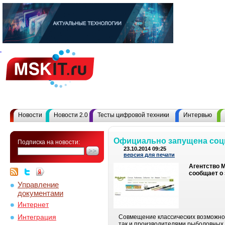
Новости
Новости 2.0
Тесты цифровой техники
Интервью
Официально запущена соц
Подписка на новости:
23.10.2014 09:25
версия для печати
Агентство 
сообщает о 
Управление
документами
Интернет
Интеграция
Совмещение классических возможнос
так и производителями рыболовных 