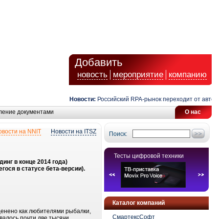
Добавить
новость
мероприятие
компанию
Новости:
Российский RPA-рынок переходит от автомат
ление документами
О нас
овости на NNIT
Новости на ITSZ
Поиск:
Тесты цифровой техники
нг в конце 2014 года)
гося в статусе бета-версии).
Каталог компаний
ценено как любителями рыбалки,
СмартексСофт
валось почти две тысячи