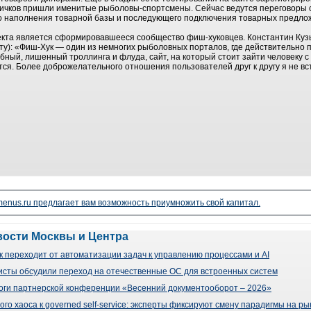
овичков пришли именитые рыболовы-спортсмены. Сейчас ведутся переговоры
о наполнения товарной базы и последующего подключения товарных предлож
оекта является сформировавшееся сообщество фиш-хуковцев. Константин Ку
ту): «Фиш-Хук — один из немногих рыболовных порталов, где действительно 
ный, лишенный троллинга и флуда, сайт, на который стоит зайти человеку
тся. Более доброжелательного отношения пользователей друг к другу я не в
enus.ru предлагает вам возможность приумножить свой капитал.
вости Москвы и Центра
 переходит от автоматизации задач к управлению процессами и AI
сты обсудили переход на отечественные ОС для встроенных систем
оги партнерской конференции «Весенний документооборот – 2026»
го хаоса к governed self-service: эксперты фиксируют смену парадигмы на р