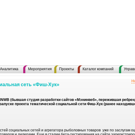
Аналитика
Мероприятия
Проекты
Каталог компаний
Управ
Н
иальная сеть «Фиш-Хук»
MNWB (бывшая студия разработки сайтов «Мэнинвеб», пережившая ребренди
запуске проекта тематической социальной сети Фиш-Хук (ранее находивше
тей социальных сетей и агрегатора рыболовных товаров уже по заслугам о
товаров и дилерами. Еще в стадии бета-тестирования на сайте зарегистриро