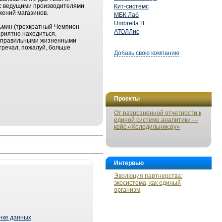
 с ведущими производителями
Кит-системс
ений магазинов.
МБК Лаб
Umbrella IT
зьмин (трехкратный Чемпион
АТОЛЛис
приятно находиться.
 с правильными жизненными
стречал, пожалуй, больше
Добавь свою компанию
Проекты
От разрозненной отчетности к
единой системе аналитики —
кейс «Холодильник.ру»
Интервью
Эволюция партнерства:
экосистема, как единый
организм
ынке данных