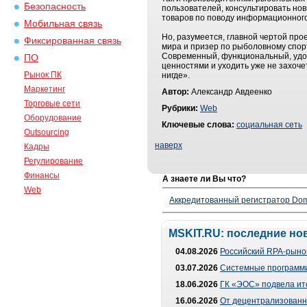
Безопасность
пользователей, консультировать н
товаров по поводу информационног
Мобильная связь
Но, разумеется, главной чертой пр
Фиксированная связь
мира и призер по рыболовному спор
Современный, функциональный, удоб
ПО
ценностями и уходить уже не захоче
Рынок ПК
нигде».
Маркетинг
Автор:
Александр Авдеенко
Торговые сети
Рубрики:
Web
Оборудование
Ключевые слова:
социальная сеть
Outsourcing
наверх
Кадры
Регулирование
Финансы
А знаете ли Вы что?
Web
Аккредитованный регистратор Dom
MSKIT.RU: последние но
04.08.2026
Российский RPA-рынок
03.07.2026
Системные программи
18.06.2026
ГК «ЭОС» подвела ит
16.06.2026
От децентрализованно