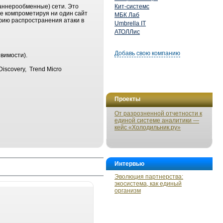
аннерообменные) сети. Это
Кит-системс
не компрометируя ни один сайт
МБК Лаб
афию распространения атаки в
Umbrella IT
АТОЛЛис
Добавь свою компанию
звимости).
Discovery, Trend Micro
Проекты
От разрозненной отчетности к
единой системе аналитики —
кейс «Холодильник.ру»
Интервью
Эволюция партнерства:
экосистема, как единый
организм