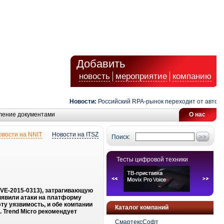
Добавить
новость
мероприятие
компанию
Новости:
Российский RPA-рынок переходит от автомати
ление документами
О нас
овости на NNIT
Новости на ITSZ
Поиск:
Тесты цифровой техники
CVE-2015-0313), затрагивающую
выявили атаки на платформу
у уязвимость, и обе компании
Каталог компаний
 Trend Micro рекомендует
СмартексСофт