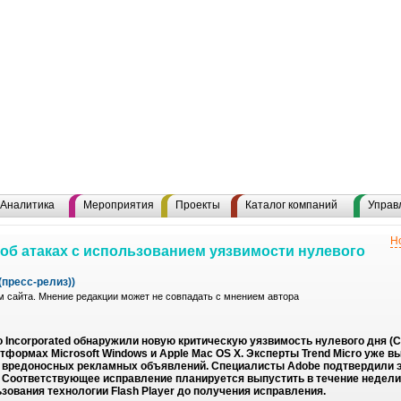
Аналитика
Мероприятия
Проекты
Каталог компаний
Управ
Н
 об атаках с использованием уязвимости нулевого
пресс-релиз))
 сайта. Мнение редакции может не совпадать с мнением автора
o Incorporated обнаружили новую критическую уязвимость нулевого дня (
латформах Microsoft Windows и Apple Mac OS X. Эксперты Trend Micro уже 
м вредоносных рекламных объявлений. Специалисты Adobe подтвердили эт
 Соответствующее исправление планируется выпустить в течение недели.
зования технологии Flash Player до получения исправления.