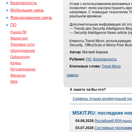
Безопасность
Атаки с использованием рекламных 
позволяет легко распространять вр
Мобильная связь
напрямую. С помощью технологии Tre
реальном времени.
Фиксированная связь
Дополнительная информация об этой
ПО
— TrendLabs Security Intelligence Blo
Рынок ПК
— Security Intelligence News articl
Маркетинг
Клиенты Trend Micrо, использующие та
Торговые сети
Security, OfficeScan и Worry-Free B
Оборудование
Автор:
Матвей Киреев
Outsourcing
Рубрики:
ПО
,
Безопасность
Кадры
Ключевые слова:
Trend Micro
Регулирование
наверх
Финансы
Web
А знаете ли Вы что?
Серверы лучших конфигураций пре
MSKIT.RU: последние но
04.08.2026
Российский RPA-рынок
03.07.2026
Системные программи