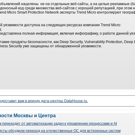
объявлений нацелены не на отдельные веб-сайты, а на целые рекламные (б
едоносный код среди множества веб-сайтов с хорошей репутацией, при этом 
nd Micro Smart Protection Network эксперты Trend Micro контролируют геогр
 уязвимости доступна на следующих ресурсах компании Trend Micro:
g;
e (представлена полная информация, включая инфографику, о работе данной уя
кие продукты безопасности, как Deep Security, Vulnerability Protection, Deep 
usiness Security уже защищены от обнаруженной уязвимости.
доставит вам в аренду дата-центры DataHouse.ru.
вости Москвы и Центра
 переходит от автоматизации задач к управлению процессами и AI
сты обсудили переход на отечественные ОС для встроенных систем