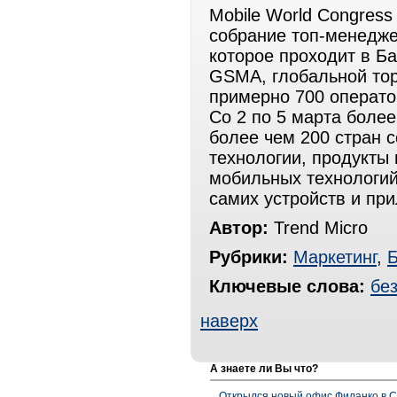
Mobile World Congres
собрание топ-менедже
которое проходит в Б
GSMA, глобальной то
примерно 700 операто
Со 2 по 5 марта более
более чем 200 стран 
технологии, продукты 
мобильных технологий
самих устройств и пр
Автор:
Trend Micro
Рубрики:
Маркетинг
,
Б
Ключевые слова:
бе
наверх
А знаете ли Вы что?
Открылся новый офис Филанко в С