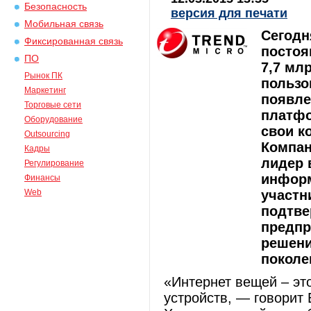
Безопасность
версия для печати
Мобильная связь
Сегодн
Фиксированная связь
постоя
ПО
7,7 млр
Рынок ПК
пользо
Маркетинг
появле
Торговые сети
платфо
Оборудование
свои к
Outsourcing
Компан
Кадры
лидер 
Регулирование
информ
Финансы
Web
участн
подтве
предпр
решени
поколе
«Интернет вещей – эт
устройств, — говорит 