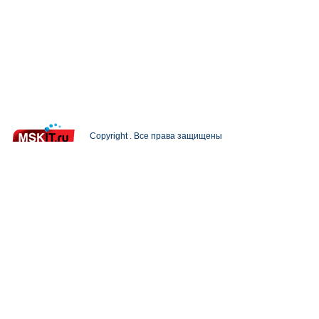
Copyright . Все права защищены
При полном или частичном использовании материалов с
Разработка и поддержка сайта —
Петерлинк Веб