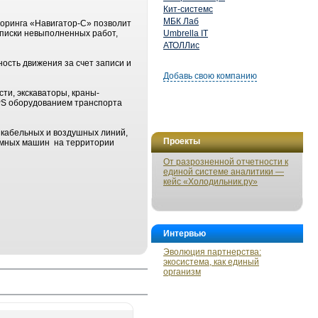
Кит-системс
МБК Лаб
торинга «Навигатор-С» позволит
иписки невыполненных работ,
Umbrella IT
АТОЛЛис
ость движения за счет записи и
Добавь свою компанию
ти, экскаваторы, краны-
PS оборудованием транспорта
у кабельных и воздушных линий,
Проекты
ъемных машин на территории
От разрозненной отчетности к
единой системе аналитики —
кейс «Холодильник.ру»
Интервью
Эволюция партнерства:
экосистема, как единый
организм