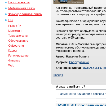
Безопасность
Как отмечает
генеральный директ
Мобильная связь
контролировать местоположение спе
Фиксированная связь
оптимизировать маршруты и график
ПО
Тахографическое оборудование осущ
непрерывного контроля параметров 
Рынок ПК
Маркетинг
В рамках проекта оборудована спец
манипуляторы, бурильно-крановые 
Торговые сети
составило 65 единиц.
Оборудование
Справка:
ОАО «Москабельэнергоремон
Outsourcing
техническому обслуживанию, диагно
Кадры
Московского региона.
Регулирование
Автор:
Наталия Фомина
Финансы
Рубрики:
Оборудование
Web
Ключевые слова:
ГЛОНАСС/GPS
,
о
наверх
А знаете ли Вы что?
Размещение или аренда сервера в
MSKIT.RU: последние но