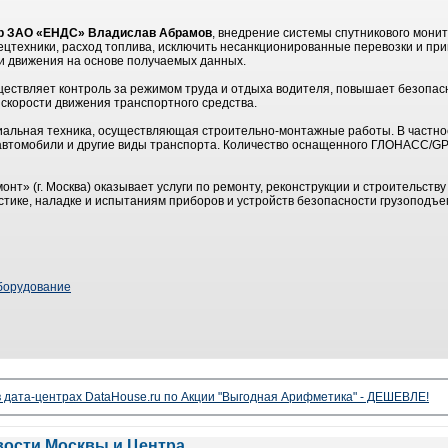
ор ЗАО «ЕНДС» Владислав Абрамов
, внедрение системы спутникового мони
цтехники, расход топлива, исключить несанкционированные перевозки и пр
и движения на основе получаемых данных.
ествляет контроль за режимом труда и отдыха водителя, повышает безопасн
скорости движения транспортного средства.
иальная техника, осуществляющая строительно-монтажные работы. В частнос
автомобили и другие виды транспорта. Количество оснащенного ГЛОНАСС/G
т» (г. Москва) оказывает услуги по ремонту, реконструкции и строительств
стике, наладке и испытаниям приборов и устройств безопасности грузопод
борудование
 дата-центрах DataHouse.ru по Акции "Выгодная Арифметика" - ДЕШЕВЛЕ!
вости Москвы и Центра