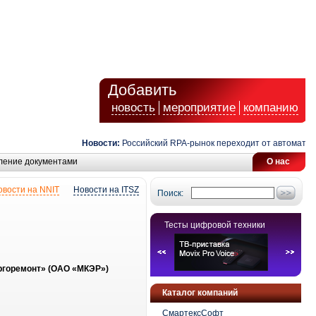
Добавить
новость
мероприятие
компанию
Новости:
Российский RPA-рынок переходит от автоматизаци
ление документами
О нас
овости на NNIT
Новости на ITSZ
Поиск:
Тесты цифровой техники
ргоремонт» (ОАО «МКЭР»)
Каталог компаний
СмартексСофт