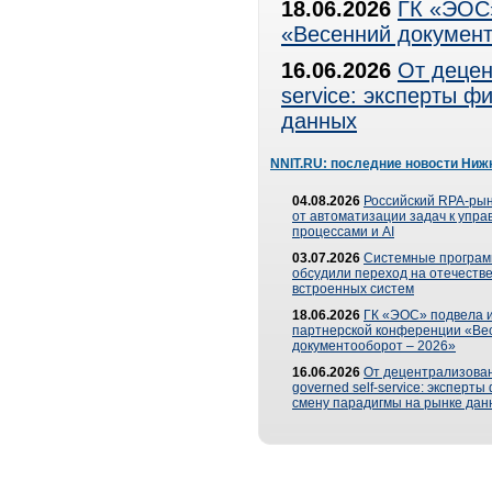
18.06.2026
ГК «ЭОС»
«Весенний документ
16.06.2026
От децен
service: эксперты 
данных
NNIT.RU: последние новости Ниж
04.08.2026
Российский RPA-рын
от автоматизации задач к упр
процессами и AI
03.07.2026
Системные програ
обсудили переход на отечеств
встроенных систем
18.06.2026
ГК «ЭОС» подвела и
партнерской конференции «Ве
документооборот – 2026»
16.06.2026
От децентрализован
governed self-service: эксперт
смену парадигмы на рынке дан