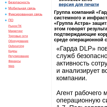
Безопасность
версия для печати
Мобильная связь
Группа компаний «Гар
Фиксированная связь
системного и инфрас
ПО
«Группа Астра» защит
Рынок ПК
этом говорят результ
Маркетинг
подтверждающие корр
Торговые сети
среде операционной с
Оборудование
Outsourcing
«Гарда DLP» по
Кадры
служб безопасно
Регулирование
Финансы
активность сотр
Web
и анализирует в
компании.
Агент рабочего 
операционную сис