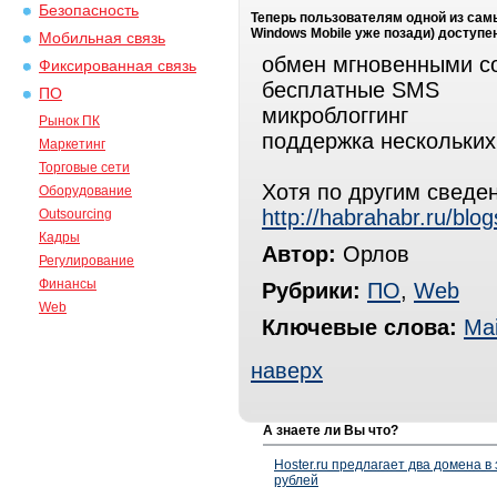
Безопасность
Теперь пользователям одной из сам
Windows Mobile уже позади) доступ
Мобильная связь
обмен мгновенными 
Фиксированная связь
бесплатные SMS
ПО
микроблоггинг
Рынок ПК
поддержка нескольких
Маркетинг
Торговые сети
Хотя по другим сведе
Оборудование
http://habrahabr.ru/blo
Outsourcing
Кадры
Автор:
Орлов
Регулирование
Финансы
Рубрики:
ПО
,
Web
Web
Ключевые слова:
Mai
наверх
А знаете ли Вы что?
Hoster.ru предлагает два домена в
рублей