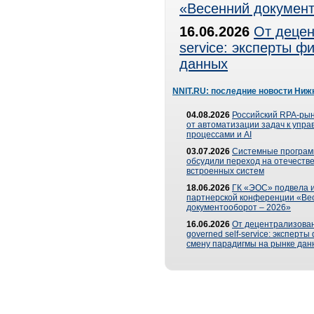
«Весенний документ
16.06.2026
От децен
service: эксперты 
данных
NNIT.RU: последние новости Ниж
04.08.2026
Российский RPA-рын
от автоматизации задач к упр
процессами и AI
03.07.2026
Системные програ
обсудили переход на отечеств
встроенных систем
18.06.2026
ГК «ЭОС» подвела и
партнерской конференции «Ве
документооборот – 2026»
16.06.2026
От децентрализован
governed self-service: эксперт
смену парадигмы на рынке дан