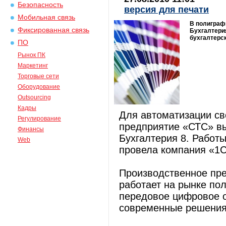
Безопасность
версия для печати
Мобильная связь
В полиграф
Фиксированная связь
Бухгалтери
бухгалтерск
ПО
Рынок ПК
Маркетинг
Торговые сети
Оборудование
Outsourcing
Кадры
Для автоматизации св
Регулирование
предприятие «СТС» в
Финансы
Бухгалтерия 8. Работ
Web
провела компания «1
Производственное пр
работает на рынке по
передовое цифровое о
современные решения 