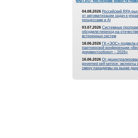
NNIT.RU: последние новости Ниж
04.08.2026
Российский RPA-рын
от автоматизации задач к упр
процессами и AI
03.07.2026
Системные програ
обсудили переход на отечеств
встроенных систем
18.06.2026
ГК «ЭОС» подвела и
партнерской конференции «Ве
документооборот – 2026»
16.06.2026
От децентрализован
governed self-service: эксперт
смену парадигмы на рынке дан