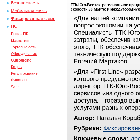
Безопасность
ТТК-Юго-Восток, региональное предп
скорости 30 Мбит/с и междугородну
Мобильная связь
«Для нашей компании,
Фиксированная связь
вопрос экономии на у
ПО
Специалисты ТТК-Юго-
Рынок ПК
затраты, обеспечив к
Маркетинг
этого, ТТК обеспечив
Торговые сети
техническую поддержку
Оборудование
Евгений Мартаков.
Outsourcing
Кадры
«Для «First Line» раз
Регулирование
которого предусмотре
Финансы
директор ТТК-Юго-Вост
Web
сервисов «из одного о
доступа, - гораздо вы
услугами разных опер
Автор:
Наталья Кора
Рубрики:
Фиксированн
Ключевые слова:
дос