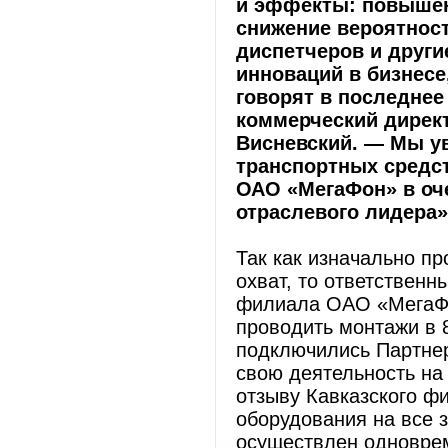
и эффекты: повышен
снижение вероятнос
диспетчеров и друг
инноваций в бизнесе
говорят в последне
коммерческий дирек
Висневский. — Мы у
транспортных средст
ОАО «МегаФон» в оче
отраслевого лидера»,
Так как изначально п
охват, то ответствен
филиала ОАО «МегаФо
проводить монтажи в 8
подключились Партне
свою деятельность на
отзыву Кавказского 
оборудования на все
осуществлен одноврем