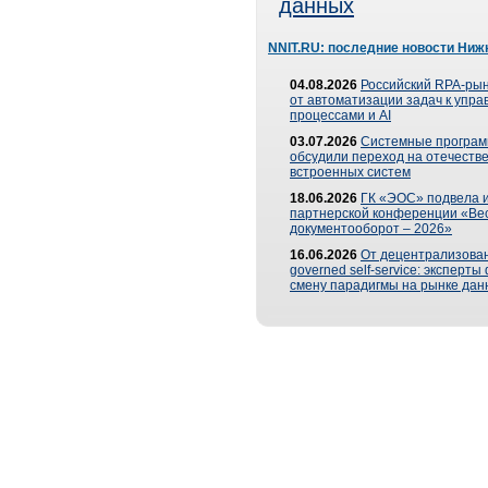
данных
NNIT.RU: последние новости Ниж
04.08.2026
Российский RPA-рын
от автоматизации задач к упр
процессами и AI
03.07.2026
Системные програ
обсудили переход на отечеств
встроенных систем
18.06.2026
ГК «ЭОС» подвела и
партнерской конференции «Ве
документооборот – 2026»
16.06.2026
От децентрализован
governed self-service: эксперт
смену парадигмы на рынке дан