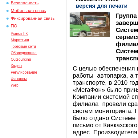
Безопасность
версия для печати
Мобильная связь
Группа
Фиксированная связь
заверш
ПО
Систем
Рынок ПК
сервис
Маркетинг
филиал
Торговые сети
Систем
Оборудование
трансп
Outsourcing
Кадры
С целью обеспечения 
Регулирование
работы автопарка, а 
Финансы
транспорте, в 2010 г
Web
«МегаФон» было приня
Компании системой сп
филиала провели сра
систем мониторинга. 
было отдано Системе 
письмо от Кавказског
адрес Производителя