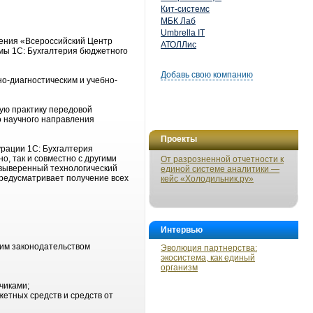
Кит-системс
МБК Лаб
Umbrella IT
ения «Всероссийский Центр
АТОЛЛис
ы 1С: Бухгалтерия бюджетного
Добавь свою компанию
о-диагностическим и учебно-
ую практику передовой
о научного направления
Проекты
рации 1С: Бухгалтерия
о, так и совместно с другими
От разрозненной отчетности к
 выверенный технологический
единой системе аналитики —
предусматривает получение всех
кейс «Холодильник.ру»
Интервью
щим законодательством
Эволюция партнерства:
экосистема, как единый
организм
чиками;
жетных средств и средств от