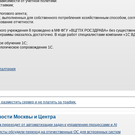
зависимости от учетной политики:
ставкам;
огового агента;
 выполненных для собственного потребления хозяйственным способом, согл
ование отчетности.
ного учреждения 8 проведено в МФ ФГУ «ВЦГПХ РОСЗДРАВА» без существен
ограммы оказалось достаточно. В ходе работ специалистами компании «1С:В
ое обучение 1С;
логическое сопровождение 1С.
хгалтерия
 разместить сервер и не платить за трафик.
вости Москвы и Центра
 переходит от автоматизации задач к управлению процессами и AI
сты обсудили переход на отечественные ОС для встроенных систем