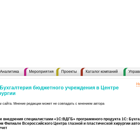
Аналитика
Мероприятия
Проекты
Каталог компаний
Управ
Н
Бухгалтерия бюджетного учреждения в Центре
рургии
 сайта. Мнение редакции может не совпадать с мнением автора
те внедрения специалистами «1С:ВДГБ» программного продукта 1С: Бухг
ом Филиале Всероссийского Центра глазной и пластической хирургии авт
учет