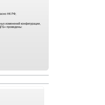
асно НК РФ;
ных изменений конфигурации,
ДГБ» проведены: