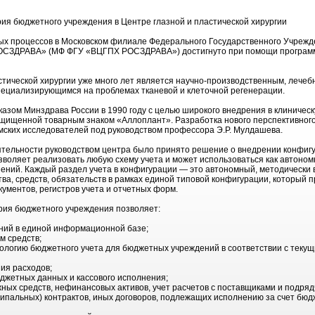
ия бюджетного учреждения в Центре глазной и пластической хирургии
ых процессов в Московском филиале Федерального Государственного Учрежд
РОСЗДРАВА» (МФ ФГУ «ВЦГПХ РОСЗДРАВА») достигнуто при помощи программ
тической хирургии уже много лет является научно-производственным, лечебн
пециализирующимся на проблемах тканевой и клеточной регенерации.
азом Минздрава России в 1990 году с целью широкого внедрения в клиническ
щищенной товарным знаком «Аллоплант». Разработка нового перспективног
имских исследователей под руководством профессора Э.Р. Мулдашева.
тельности руководством центра было принято решение о внедрении конфигу
воляет реализовать любую схему учета и может использоваться как автономн
ний. Каждый раздел учета в конфигурации — это автономный, методически
ва, средств, обязательств в рамках единой типовой конфигурации, который 
ументов, регистров учета и отчетных форм.
рия бюджетного учреждения позволяет:
ений в единой информационной базе;
м средств;
ологию бюджетного учета для бюджетных учреждений в соответствии с теку
ия расходов;
юджетных данных и кассового исполнения;
ных средств, нефинансовых активов, учет расчетов с поставщиками и подряд
ципальных) контрактов, иных договоров, подлежащих исполнению за счет бюд