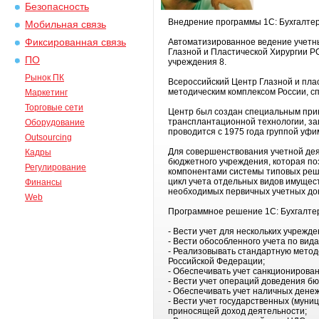
Безопасность
Внедрение программы 1С: Бухгалтер
Мобильная связь
Фиксированная связь
Автоматизированное ведение учетн
Глазной и Пластической Хирургии 
ПО
учреждения 8.
Рынок ПК
Всероссийский Центр Глазной и плас
методическим комплексом России, с
Маркетинг
Торговые сети
Центр был создан специальным прик
трансплантационной технологии, за
Оборудование
проводится с 1975 года группой уф
Outsourcing
Для совершенствования учетной дея
Кадры
бюджетного учреждения, которая поз
Регулирование
компонентами системы типовых реше
цикл учета отдельных видов имущест
Финансы
необходимых первичных учетных док
Web
Программное решение 1С: Бухгалте
- Вести учет для нескольких учрежд
- Вести обособленного учета по вида
- Реализовывать стандартную метод
Российской Федерации;
- Обеспечивать учет санкционирован
- Вести учет операций доведения б
- Обеспечивать учет наличных денеж
- Вести учет государственных (муни
приносящей доход деятельности;