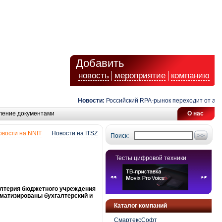
Добавить
новость
мероприятие
компанию
Новости:
Российский RPA-рынок переходит от автом
ление документами
О нас
овости на NNIT
Новости на ITSZ
Поиск:
Тесты цифровой техники
алтерия бюджетного учреждения
оматизированы бухгалтерский и
Каталог компаний
СмартексСофт