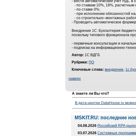
- Вести автоматический учет НДС в 
- по ставкам 10%, 18%, расчетным 
- по ставке 0%;
- при исполнении обязанностей нал
- со строительно–монтажных работ,
- Проводить автоматическое формир
Внедрение 1С: Бухгалтерия бюджет
поскольку типового функционала пр
- первичные консультации и начальн
- подписка на информационно-техно
Автор:
1С:ВДГБ
Рубрики:
ПО
Ключевые слова:
внедрение
,
1с бу
наверх
А знаете ли Вы что?
В дата-центре DataHouse.ru можно
MSKIT.RU: последние но
04.08.2026
Российский RPA-рынок
03.07.2026
Системные программи