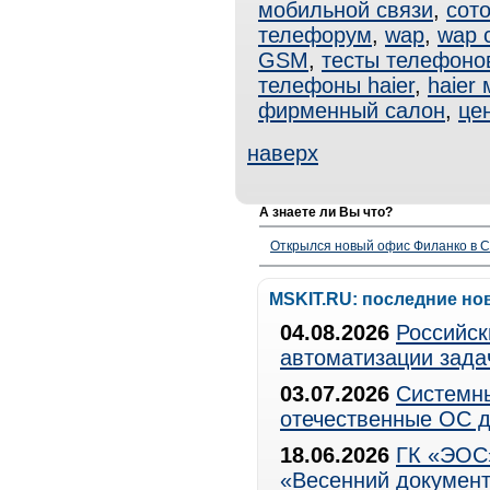
мобильной связи
,
сото
телефорум
,
wap
,
wap 
GSM
,
тесты телефоно
телефоны haier
,
haier
фирменный салон
,
це
наверх
А знаете ли Вы что?
Открылся новый офис Филанко в С
MSKIT.RU: последние но
04.08.2026
Российск
автоматизации зада
03.07.2026
Системны
отечественные ОС д
18.06.2026
ГК «ЭОС»
«Весенний документ