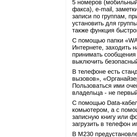
5 номеров (мобильный
факса), e-mail, замет
записи по группам, пр
установить для групп
также функция быстрог
C помощью папки «WA
Интернете, заходить 
принимать сообщения 
выключить безопасный
В телефоне есть стан
вызовов», «Органайзе
Пользоваться ими оче
владельца - не первый
С помощью Data-кабел
комьютером, а с помо
записную книгу или ф
загрузить в телефон и
В М230 предустановлен