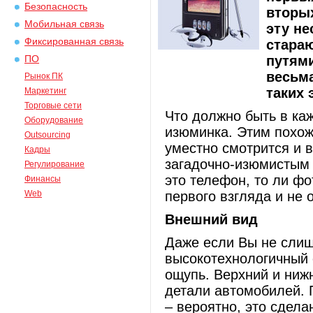
Безопасность
вторых
Мобильная связь
эту не
Фиксированная связь
стара
путями
ПО
весьма
Рынок ПК
таких 
Маркетинг
Торговые сети
Что должно быть в ка
Оборудование
изюминка. Этим похо
Outsourcing
уместно смотрится и 
Кадры
загадочно-изюмистым 
Регулирование
это телефон, то ли фо
Финансы
Web
первого взгляда и не
Внешний вид
Даже если Вы не сли
высокотехнологичный с
ощупь. Верхний и ниж
детали автомобилей. 
– вероятно, это сдела