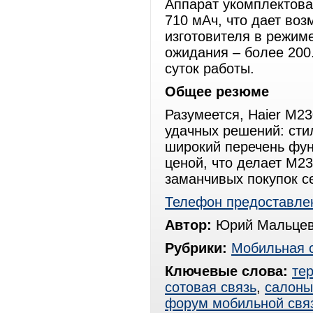
Аппарат укомплектов
710 мАч, что дает воз
изготовителя в режиме
ожидания – более 200
суток работы.
Общее резюме
Разумеется, Haier M2
удачных решений: сти
широкий перечень фун
ценой, что делает M2
заманчивых покупок с
Телефон предоставлен
Автор:
Юрий Мальцев,
Рубрики:
Мобильная 
Ключевые слова:
те
сотовая связь
,
салоны
форум мобильной свя