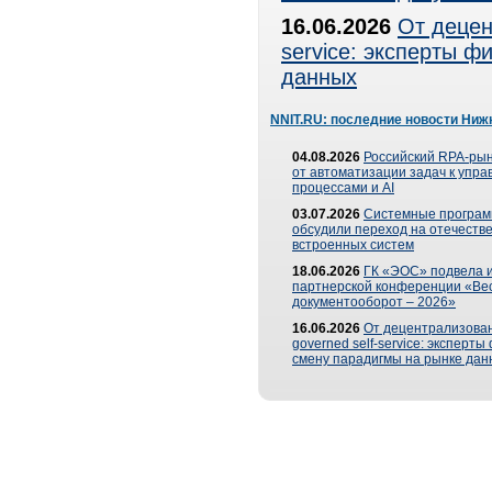
16.06.2026
От децен
service: эксперты 
данных
NNIT.RU: последние новости Ниж
04.08.2026
Российский RPA-рын
от автоматизации задач к упр
процессами и AI
03.07.2026
Системные програ
обсудили переход на отечеств
встроенных систем
18.06.2026
ГК «ЭОС» подвела и
партнерской конференции «Ве
документооборот – 2026»
16.06.2026
От децентрализован
governed self-service: эксперт
смену парадигмы на рынке дан