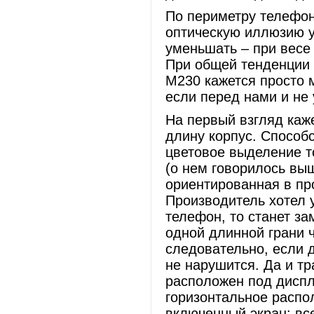
По периметру телефон
оптическую иллюзию у
уменьшать – при весе 
При общей тенденции 
М230 кажется просто 
если перед нами и не 
На первый взгляд каж
длину корпус. Способс
цветовое выделение т
(о нем говорилось вы
ориентированная в про
Производитель хотел у
телефон, то станет за
одной длинной грани ч
следовательно, если 
не нарушится. Да и т
расположен под диспл
горизонтальное распо
включенный экран: вс