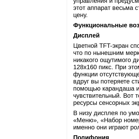
управления и предусм
этот аппарат весьма 
цену.
Функциональные во
Дисплей
Цветной TFT-экран сп
что по нынешним мерка
никакого ощутимого д
128x160 пикс. При это
функции отсутствующе
вдруг вы потеряете ст
помощью карандаша и
чувствительный. Вот т
ресурсы сенсорных эк
В низу дисплея по ум
«Меню», «Набор номер
именно они играют ро
Полифония