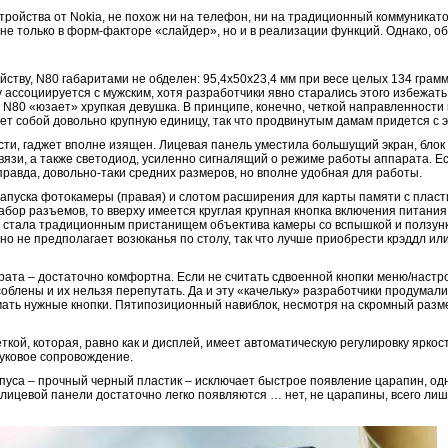
устройства от Nokia, не похож ни на телефон, ни на традиционный коммуникат
не только в форм-факторе «слайдер», но и в реализации функций. Однако, об
йству, N80 габаритами не обделен: 95,4х50х23,4 мм при весе целых 134 грамм
у ассоциируется с мужским, хотя разработчики явно старались этого избежат
N80 «юзает» хрупкая девушка. В принципе, конечно, четкой направленности 
т собой довольно крупную единицу, так что продвинутым дамам придется с э
ти, гаджет вполне изящен. Лицевая панель уместила большущий экран, блок
язи, а также светодиод, усиленно сигналящий о режиме работы аппарата. Ес
равда, довольно-таки средних размеров, но вполне удобная для работы.
апуска фотокамеры (правая) и слотом расширения для карты памяти с пласти
абор разъемов, то вверху имеется круглая крупная кнопка включения питания
 стала традиционным пристанищем объектива камеры со вспышкой и ползунк
но не предполагает возюканья по столу, так что лучше приобрести крэддл или
ата – достаточно комфортна. Если не считать сдвоенной кнопки меню/настро
облены и их нельзя перепутать. Да и эту «качельку» разработчики продумал
мать нужные кнопки. Пятипозиционный навиблок, несмотря на скромный разм
кой, которая, равно как и дисплей, имеет автоматическую регулировку яркос
вуковое сопровождение.
рпуса – прочный черный пластик – исключает быстрое появление царапин, од
ицевой панели достаточно легко появляются … нет, не царапины, всего лишь