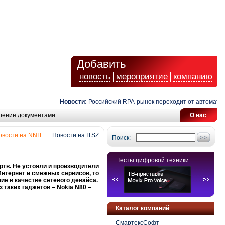
Добавить
новость
мероприятие
компанию
Новости:
Российский RPA-рынок переходит от автоматизации з
ление документами
О нас
овости на NNIT
Новости на ITSZ
Поиск:
Тесты цифровой техники
ртв. Не устояли и производители
Интернет и смежных сервисов, то
е в качестве сетевого девайса.
з таких гаджетов – Nokia N80 –
Каталог компаний
СмартексСофт