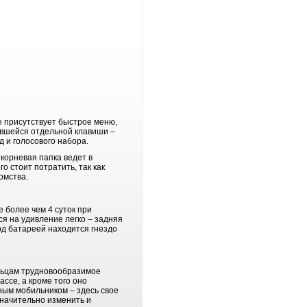
 присутствует быстрое меню,
авшейся отдельной клавиши –
 и голосового набора.
корневая папка ведет в
о стоит потратить, так как
омства.
 более чем 4 суток при
я на удивление легко – задняя
од батареей находится гнездо
ельцам трудновообразимое
ссе, а кроме того оно
чным мобильником – здесь свое
значительно изменить и