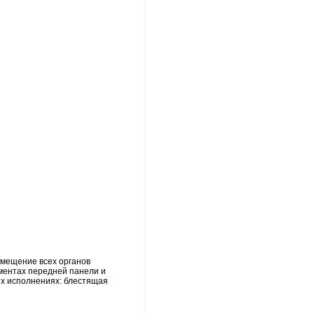
змещение всех органов
ементах передней панели и
ых исполнениях: блестящая