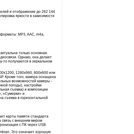
селей и отображение до 262 144
улировка яркости в зависимости
форматы: MP3, AAC, m4a,
 актуальна только основная.
деосвязи. Однако, она делает
му-то получаются в зеркальном
00х1200, 1280х960, 800х600 или
GP. Кроме того, камера оснащена
ельных возможностей камеры -
чной погоды), настройки
льная съемка) и композиции
, «Сумерки» и
на съемка в горизонтальной
ает карты памяти стандарта
а связь с внешним миром
хронизация с ПК через USB.
mbian. Это означает хорошую