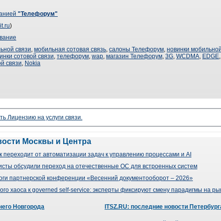
панией
"Телефорум"
t.ru
)
вание
ьной связи
,
мобильная сотовая связь
,
салоны Телефорум
,
новинки мобильной
инки сотовой связи
,
телефорум
,
wap
,
магазин Телефорум
,
3G
,
WCDMA
,
EDGE
й связи
,
Nokia
ть Лицензию на услуги связи.
вости Москвы и Центра
 переходит от автоматизации задач к управлению процессами и AI
сты обсудили переход на отечественные ОС для встроенных систем
оги партнерской конференции «Весенний документооборот – 2026»
го хаоса к governed self-service: эксперты фиксируют смену парадигмы на р
него Новгорода
ITSZ.RU: последние новости Петербург