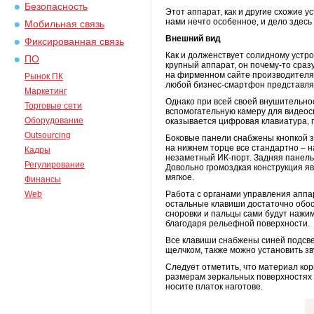
Безопасность
Этот аппарат, как и другие схожие 
нами нечто особенное, и дело здесь 
Мобильная связь
Внешний вид
Фиксированная связь
Как и долженствует солидному устро
ПО
крупный аппарат, он почему-то сраз
на фирменном сайте производителя 
Рынок ПК
любой бизнес-смартфон представляе
Маркетинг
Однако при всей своей внушительнос
Торговые сети
вспомогательную камеру для видеосв
Оборудование
оказывается цифровая клавиатура, п
Outsourcing
Боковые панели снабжены кнопкой з
на нижнем торце все стандартно – н
Кадры
незаметный ИК-порт. Задняя панель
Регулирование
Довольно громоздкая конструкция яв
мягкое.
Финансы
Web
Работа с органами управления аппар
остальные клавиши достаточно обос
сноровки и пальцы сами будут нажи
благодаря рельефной поверхности.
Все клавиши снабжены синей подсвет
щелчком, также можно установить з
Следует отметить, что материал ко
размерам зеркальных поверхностях л
носите платок наготове.