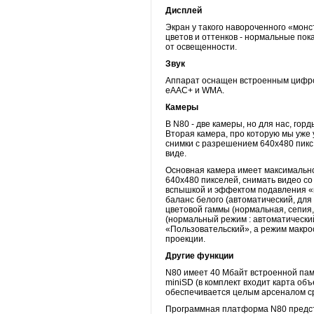
Дисплей
Экран у такого навороченного «монс
цветов и оттенков - нормальные пок
от освещенности.
Звук
Аппарат оснащен встроенным цифро
eAAC+ и WMA.
Камеры
В N80 - две камеры, но для нас, го
Вторая камера, про которую мы уже 
снимки с разрешением 640х480 пикс.
виде.
Основная камера имеет максимально
640х480 пикселей, снимать видео со
вспышкой и эффектом подавления «к
баланс белого (автоматический, для
цветовой гаммы (нормальная, сепия,
(нормальный режим : автоматически
«Пользовательский», а режим макро
проекции.
Другие функции
N80 имеет 40 Мбайт встроенной пам
miniSD (в комплект входит карта об
обеспечивается целым арсеналом сре
Программная платформа N80 предста