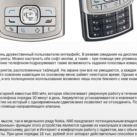
чень дружественный пользователю интерфейс. В режиме ожидания на дисплее
ункты. Можно настроить обе софт-кнопки, а также – при помощи уже упомин
ление телефоном подразумевает также возможность задания голосовых команд
унктов, расположенных таблицей. На экране они все не умещаются, а каждая 
что освоение навигации по основному меню займет некоторое время. Однако ег
 и его полноценное использование возможно лишь после близкого с ним знак
тареей емкостью 860 мАч, которая обеспечивает уверенную работу в течение
лефона порядка 30 минут в день. Аккумулятор устанавливается и извлекаетс
тие на который с одновременным сдвигом вниз позволяет ее отсоединить. П
ри помощи направляющего клапана.
й мысли, так и модельного ряда Nokia, N80 предлагает потенциальным влад
нные» функции этого устройства являются одними из наилучших в своем кла
видеосъемку, доступ в Интернет и комфортную работу с гаджетом, как с обы
ты. При цене порядка 18 тыс. рублей этот аппарат действительно способен 