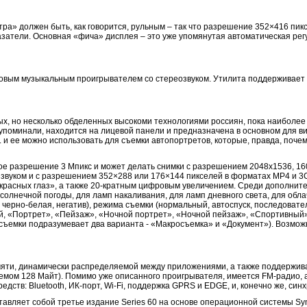
тра» должен быть, как говорится, рульным – так что разрешение 352×416 пик
азатели. Основная «фича» дисплея – это уже упомянутая автоматическая рег
вым музыкальным проигрывателем со стереозвуком. Утилита поддерживает 
рдых, но несколько обделенных высокоми технологиями россиян, пока наиболее
упоминали, находится на лицевой панели и предназначена в основном для ви
 и ее можно использовать для съемки автопортретов, которые, правда, поче
е разрешение 3 Мпикс и может делать снимки с разрешением 2048х1536, 16
 звуком и с разрешением 352×288 или 176×144 пикселей в форматах МР4 и 3
расных глаз», а также 20-кратным цифровым увеличением. Среди дополнит
 солнечной погоды, для ламп накаливания, для ламп дневного света, для обла
 черно-белая, негатив), режима съемки (нормальный, автоспуск, последовате
й, «Портрет», «Пейзаж», «Ночной портрет», «Ночной пейзаж», «Спортивный»
съемки подразумевает два варианта - «Макросъемка» и «Документ»). Возмож
яти, динамически распределяемой между приложениями, а также поддержив
ъемом 128 Майт). Помимо уже описанного проигрывателя, имеется FM-радио, 
дств: Bluetooth, ИК-порт, Wi-Fi, поддержка GPRS и EDGE, и, конечно же, син
вляет собой третье издание Series 60 на основе операционной системы Sy