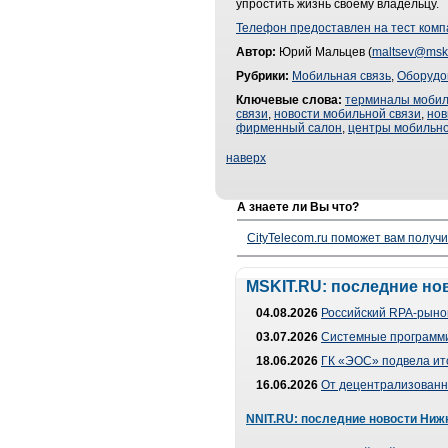
упростить жизнь своему владельцу.
Телефон предоставлен на тест ком
Автор:
Юрий Мальцев (
maltsev@mski
Рубрики:
Мобильная связь
,
Оборудо
Ключевые слова:
терминалы мобил
связи
,
новости мобильной связи
,
нов
фирменный салон
,
центры мобильно
наверх
А знаете ли Вы что?
CityTelecom.ru поможет вам получи
MSKIT.RU: последние но
04.08.2026
Российский RPA-рынок
03.07.2026
Системные программи
18.06.2026
ГК «ЭОС» подвела ит
16.06.2026
От децентрализованно
NNIT.RU: последние новости Ниж