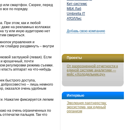
Кит-системс
ор или смартфон. Скорее, перед
МБК Лаб
о все по порядку.
Umbrella IT
АТОЛЛис
а. При этом, как и любой
ь: даже на рекламных коллажах
на ту или иную аудиторию нет
Добавь свою компанию
тим смириться.
 кнопок управления и
ли слайдер раздвинуть – внутри
ковой заглушкой (левая). Если
Проекты
 и крошечный, почти
ом регулировки режима съемки.
От разрозненной отчетности к
 класть аппарат на что-нибудь
единой системе аналитики —
кейс «Холодильник.ру»
ек быстрого доступа,
и добросовестно – лишь немного
ер, оказался очень удобным
Интервью
ти. Нажатие фиксируется легким
Эволюция партнерства:
экосистема, как единый
нако на очень ограниченных по
организм
 отпечатки пальцев. Так что