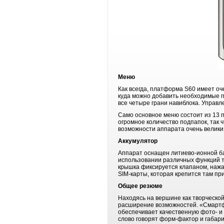
Меню
Как всегда, платформа S60 имеет о
куда можно добавить необходимые п
все четыре грани навиблока. Управ
Само основное меню состоит из 13 п
огромное количество подпапок, так 
возможности аппарата очень велики,
Аккумулятор
Аппарат оснащен литиево-ионной ба
использовании различных функций те
крышка фиксируется клапаном, нажа
SIM-карты, которая крепится там п
Общее резюме
Находясь на вершине как творческо
расширение возможностей. «Смартфо
обеспечивает качественную фото- и 
слово говорят форм-фактор и габари