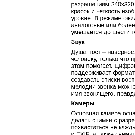
разрешением 240х320 
красок и четкость из
уровне. В режиме ожи
аналоговые или более
умещается до шести т
Звук
Душа поет – наверное
человеку, только что 
этом помогает. Цифро
поддерживает форма
создавать списки вос
мелодии звонка можн
имя звонящего, правда
Камеры
Основная камера оснащ
делать снимки с разр
похвастаться не кажд
и EXIF, а также снима