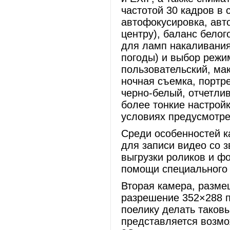
частотой 30 кадров в 
автофокусировка, авт
центру), баланс белог
для ламп накаливания
погоды) и выбор режим
пользовательский, ма
ночная съемка, портр
черно-белый, отчетли
более тонкие настройк
условиях предусмотре
Среди особенностей 
для записи видео со з
выгрузки роликов и ф
помощи специального
Вторая камера, разме
разрешение 352×288 п
поелику делать таков
представляется возмо