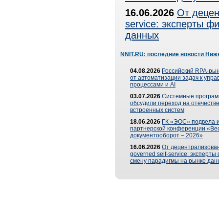
16.06.2026
От децен
service: эксперты 
данных
NNIT.RU: последние новости Ниж
04.08.2026
Российский RPA-рын
от автоматизации задач к упр
процессами и AI
03.07.2026
Системные програ
обсудили переход на отечеств
встроенных систем
18.06.2026
ГК «ЭОС» подвела и
партнерской конференции «Ве
документооборот – 2026»
16.06.2026
От децентрализован
governed self-service: эксперт
смену парадигмы на рынке дан