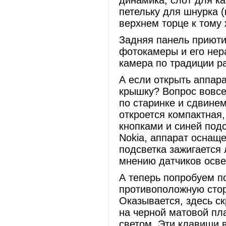
динамика, слот для ка
петельку для шнурка 
верхнем торце к тому
Задняя панель приюти
фотокамеры и его нер
камера по традиции р
А если открыть аппара
крышку? Вопрос вовсе
по старинке и сдвине
откроется компактная
кнопками и синей под
Nokia, аппарат оснаще
подсветка зажигается 
мнению датчиков осве
А теперь попробуем по
противоположную сторо
Оказывается, здесь с
на черной матовой пл
светом. Эти клавиши 