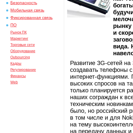
Безопасность
богаты
Мобильная связь
будуч
Фиксированная связь
мелоч
рынку
ПО
и скор
Рынок ПК
загово
Маркетинг
Торговые сети
вида. 
Оборудование
навело
Outsourcing
Развитие 3G-сетей на
Кадры
создавать телефоны 
Регулирование
интернет-функциями. 
Финансы
Web
высоких спросов на та
только планируется р
наших сограждан к вс
техническим новинкам
было, но российский 
в том числе и для Nok
на тему высокоинтелл
на передачу данных и