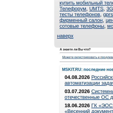
купить мобильный те
Телефорум
,
UMTS
,
3
тесты телефонов
,
gprs
фирменный салон
,
це
сотовые телефоны
,
мо
наверх
А знаете ли Вы что?
Можете регистрировать и продлев
MSKIT.RU: последние но
04.08.2026
Российск
автоматизации зада
03.07.2026
Системны
отечественные ОС д
18.06.2026
ГК «ЭОС»
«Весенний документ