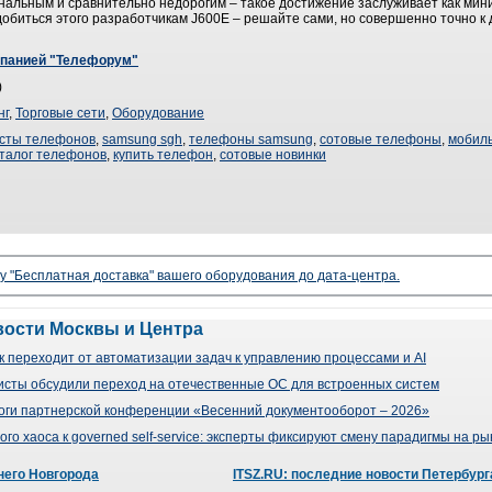
нальным и сравнительно недорогим – такое достижение заслуживает как мини
 добиться этого разработчикам J600E – решайте сами, но совершенно точно к
мпанией "Телефорум"
)
нг
,
Торговые сети
,
Оборудование
сты телефонов
,
samsung sgh
,
телефоны samsung
,
сотовые телефоны
,
мобил
талог телефонов
,
купить телефон
,
сотовые новинки
гу "Бесплатная доставка" вашего оборудования до дата-центра.
вости Москвы и Центра
 переходит от автоматизации задач к управлению процессами и AI
сты обсудили переход на отечественные ОС для встроенных систем
оги партнерской конференции «Весенний документооборот – 2026»
го хаоса к governed self-service: эксперты фиксируют смену парадигмы на р
него Новгорода
ITSZ.RU: последние новости Петербург