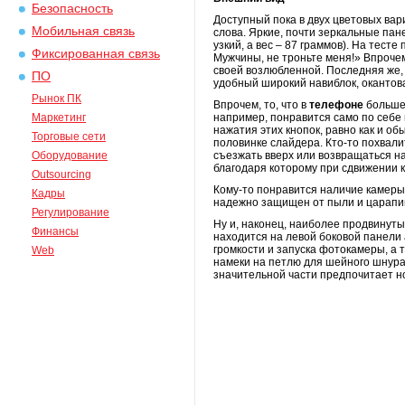
Безопасность
Доступный пока в двух цветовых вар
Мобильная связь
слова. Яркие, почти зеркальные пан
узкий, а вес – 87 граммов). На тест
Фиксированная связь
Мужчины, не троньте меня!» Впрочем,
своей возлюбленной. Последняя же, 
ПО
удобный широкий навиблок, окантов
Рынок ПК
Впрочем, то, что в
телефоне
больше 
Маркетинг
например, понравится само по себе 
нажатия этих кнопок, равно как и о
Торговые сети
половинке слайдера. Кто-то похвал
Оборудование
съезжать вверх или возвращаться на
благодаря которому при сдвижении к
Outsourcing
Кому-то понравится наличие камеры,
Кадры
надежно защищен от пыли и царапин
Регулирование
Ну и, наконец, наиболее продвинут
Финансы
находится на левой боковой панели
громкости и запуска фотокамеры, а
Web
намеки на петлю для шейного шнура
значительной части предпочитает н