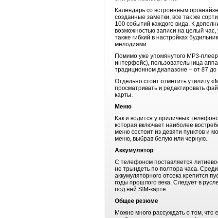
Календарь со встроенным органайзе
созданные заметки, все так же сорт
100 событий каждого вида. К допол
возможностью записи на целый час, 
также гибкий в настройках будильни
мелодиями.
Помимо уже упомянутого МР3-плеера
интерфейс), пользовательница аппа
традиционном диапазоне – от 87 до
Отдельно стоит отметить утилиту «
просматривать и редактировать файл
карты.
Меню
Как и водится у приличных телефоно
которая включает наиболее востреб
меню состоит из девяти пунктов и м
меню, выбрав белую или черную.
Аккумулятор
С телефоном поставляется литиево-и
не трындеть по полтора часа. Сред
аккумуляторного отсека крепится пус
годы прошлого века. Следует в русле
под ней SIM-карте.
Общее резюме
Можно много рассуждать о том, что е