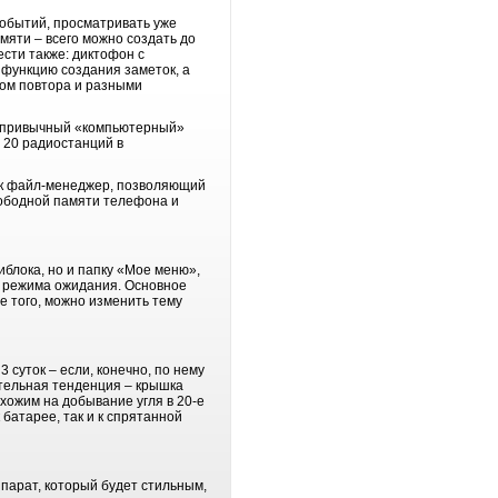
событий, просматривать уже
мяти – всего можно создать до
сти также: диктофон с
 функцию создания заметок, а
лом повтора и разными
ет привычный «компьютерный»
 20 радиостанций в
ок файл-менеджер, позволяющий
свободной памяти телефона и
иблока, но и папку «Мое меню»,
з режима ожидания. Основное
е того, можно изменить тему
суток – если, конечно, по нему
тельная тенденция – крышка
охожим на добывание угля в 20-е
 батарее, так и к спрятанной
ппарат, который будет стильным,