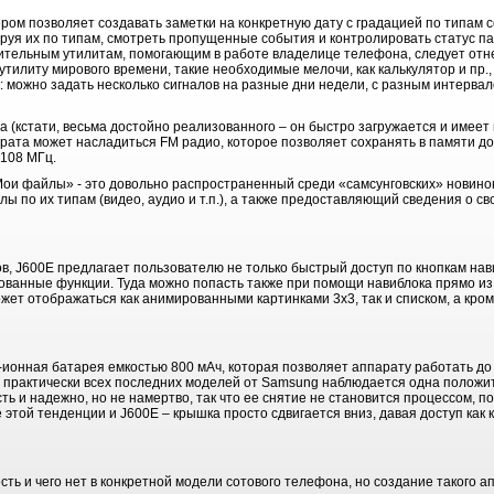
ром позволяет создавать заметки на конкретную дату с градацией по типам 
ируя их по типам, смотреть пропущенные события и контролировать статус па
нительным утилитам, помогающим в работе владелице телефона, следует отне
утилиту мирового времени, такие необходимые мелочи, как калькулятор и пр.,
к: можно задать несколько сигналов на разные дни недели, с разным интерва
 (кстати, весьма достойно реализованного – он быстро загружается и име
рата может насладиться FM радио, которое позволяет сохранять в памяти до
 108 МГц.
Мои файлы» - это довольно распространенный среди «самсунговских» новин
ы по их типам (видео, аудио и т.п.), а также предоставляющий сведения о 
в, J600E предлагает пользователю не только быстрый доступ по кнопкам нав
ованные функции. Туда можно попасть также при помощи навиблока прямо и
ожет отображаться как анимированными картинками 3х3, так и списком, а кром
онная батарея емкостью 800 мАч, которая позволяет аппарату работать до 3 
и практически всех последних моделей от Samsung наблюдается одна положи
ть и надежно, но не намертво, так что ее снятие не становится процессом, п
 этой тенденции и J600E – крышка просто сдвигается вниз, давая доступ как к
сть и чего нет в конкретной модели сотового телефона, но создание такого а