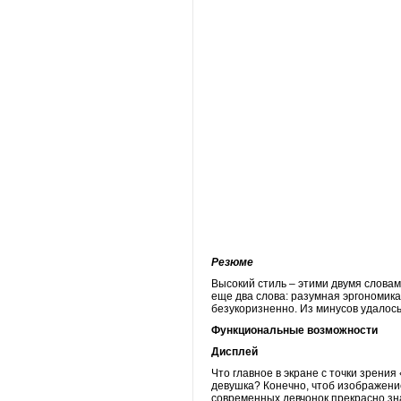
Резюме
Высокий стиль – этими двумя словам
еще два слова: разумная эргономик
безукоризненно. Из минусов удалось
Функциональные возможности
Дисплей
Что главное в экране с точки зрени
девушка? Конечно, чтоб изображени
современных девчонок прекрасно зна