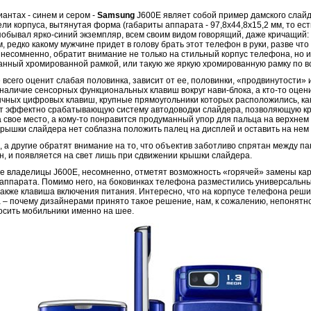
иантах - синем и сером -
Samsung
J600E являет собой пример дамского слайд
ели корпуса, вытянутая форма (габариты аппарата - 97,8x44,8x15,2 мм, то ес
е побывал ярко-синий экземпляр, всем своим видом говорящий, даже кричащий: 
 редко какому мужчине придет в голову брать этот телефон в руки, разве что 
несомненно, обратит внимание не только на стильный корпус телефона, но и н
анный хромированной рамкой, или такую же яркую хромированную рамку по в
всего оценит слабая половинка, зависит от ее, половинки, «продвинутости» 
наличие сенсорных функциональных клавиш вокруг нави-блока, а кто-то оцен
бычных цифровых клавиш, крупные прямоугольники которых расположились, как
ит эффектно срабатывающую систему автодоводки слайдера, позволяющую кр
 свое место, а кому-то понравится продуманный упор для пальца на верхнем 
рышки слайдера нет соблазна положить палец на дисплей и оставить на нем 
 а другие обратят внимание на то, что объектив заботливо спрятан между п
, и появляется на свет лишь при сдвижении крышки слайдера.
ые владелицы J600E, несомненно, отметят возможность «горячей» замены кар
 аппарата. Помимо него, на боковинках телефона разместились универсальны
 также клавиша включения питания. Интересно, что на корпусе телефона реш
 – почему дизайнерами принято такое решение, нам, к сожалению, непонятно
осить мобильники именно на шее.