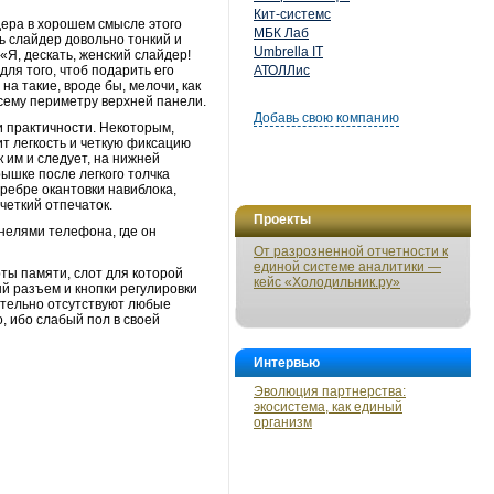
Кит-системс
ера в хорошем смысле этого
МБК Лаб
ть слайдер довольно тонкий и
Umbrella IT
«Я, дескать, женский слайдер!
для того, чтоб подарить его
АТОЛЛис
а такие, вроде бы, мелочи, как
сему периметру верхней панели.
Добавь свою компанию
и практичности. Некоторым,
ит легкость и четкую фиксацию
 им и следует, на нижней
ышке после легкого толчка
ребре окантовки навиблока,
четкий отпечаток.
Проекты
анелями телефона, где он
От разрозненной отчетности к
единой системе аналитики —
ты памяти, слот для которой
кейс «Холодильник.ру»
й разъем и кнопки регулировки
ительно отсутствуют любые
, ибо слабый пол в своей
Интервью
Эволюция партнерства:
экосистема, как единый
организм