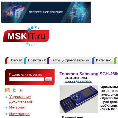
Новости
Новости 2.0
Тесты цифровой техники
Интервью
Телефон Samsung SGH-J600
Подписка на новости:
20.08.2008 02:51
версия для печати
Удивительн
технологич
телефонов,
Управление
Один из та
документами
– уже дале
мобильника
Интернет
- SGH-J600
Интеграция
Внешний вид