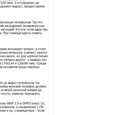
160 пикс. и отображает до
 «держит марку», предоставляя
обильным телефонам. Так что
ыми мелодиями, возможностью
мелодий. Кстати, если вдруг Вы
ам. При помощи карты память
ужек возникает вопрос, а стоит
асных вопросов, а может, просто
нно много, но для запечатления
е обидно другое - у камеры нет
 176х144 и 128х96 пикс. Среди
к (в основном представлены
ибо не видел телефонов. На
озяйку женский телефон должен
в своей записной книжке до
 почты, заметку, присвоить
колы WAP 2.0 и GPRS класс 10,
елефонов, а соединение с ПК
инки и пр. с компьютера – если