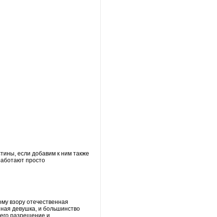
тины, если добавим к ним также
работают просто
ому взору отечественная
нная девушка, и большинство
 его разрешение и