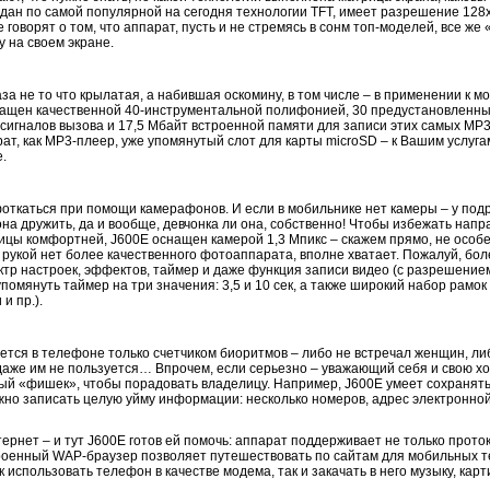
дан по самой популярной на сегодня технологии TFT, имеет разрешение 128х
 говорят о том, что аппарат, пусть и не стремясь в сонм топ-моделей, все же
 на своем экране.
а не то что крылатая, а набившая оскомину, в том числе – в применении к м
снащен качественной 40-инструментальной полифонией, 30 предустановленн
игналов вызова и 17,5 Мбайт встроенной памяти для записи этих самых МР3-
ат, как МР3-плеер, уже упомянутый слот для карты microSD – к Вашим услуг
.
 фоткаться при помощи камерафонов. И если в мобильнике нет камеры – у подр
на дружить, да и вообще, девчонка ли она, собственно! Чтобы избежать напр
ицы комфортней, J600E оснащен камерой 1,3 Мпикс – скажем прямо, не особе
 рукой нет более качественного фотоаппарата, вполне хватает. Пожалуй, боле
тр настроек, эффектов, таймер и даже функция записи видео (с разрешением
упомянуть таймер на три значения: 3,5 и 10 сек, а также широкий набор рамо
и пр.).
зуется в телефоне только счетчиком биоритмов – либо не встречал женщин, л
даже им не пользуется… Впрочем, если серьезно – уважающий себя и свою х
ый «фишек», чтобы порадовать владелицу. Например, J600E умеет сохранять 
жно записать целую уйму информации: несколько номеров, адрес электронной
ернет – и тут J600E готов ей помочь: аппарат поддерживает не только прото
роенный WAP-браузер позволяет путешествовать по сайтам для мобильных т
к использовать телефон в качестве модема, так и закачать в него музыку, карт