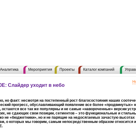
Аналитика
Мероприятия
Проекты
Каталог компаний
Управ
Н
E: Слайдер уходит в небо
о, но факт: несмотря на постепенный рост благосостояния наших соотеч
еский прогресс, обуславливающий появление все более «продвинутых» н
 остаются все так же популярны и не самые «навороченные» версии устр
ких, не сдающих свои позиции, сегментов – это функциональные и стиль
ко не «бюджетники», но и не парящие на недосягаемых зачастую высотах 
м, о которых мы говорим, самым непосредственным образом относится и
E.