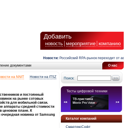
Добавить
новость
мероприятие
компанию
Новости:
Российский RPA-рынок переходит от автоматиз
ление документами
О нас
овости на NNIT
Новости на ITSZ
Поиск:
Тесты цифровой техники
ественников и постоянный
овинок на рынке сотовых
ойств для мобильной связи.
ные аппараты средней стоимости
в ценовом плане. К
 очередная новинка от Samsung
Каталог компаний
СмартексСофт