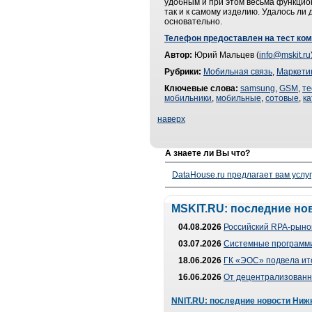
удобным и при этом весьма функцио
так и к самому изделию. Удалось ли
основательно.
Телефон предоставлен на тест ко
Автор:
Юрий Мальцев (
info@mskit.ru
Рубрики:
Мобильная связь
,
Маркети
Ключевые слова:
samsung
,
GSM
,
те
мобильники
,
мобильные
,
сотовые
,
ка
наверх
А знаете ли Вы что?
DataHouse.ru предлагает вам услу
MSKIT.RU: последние но
04.08.2026
Российский RPA-рынок
03.07.2026
Системные программи
18.06.2026
ГК «ЭОС» подвела ит
16.06.2026
От децентрализованно
NNIT.RU: последние новости Ниж