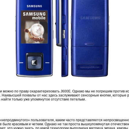
и можно по праву охарактеризовать J600E. Однако мы не погрешим против ис
а. Наивысшей похвалы от нас здесь заслуживают сенсорные кнопки, которые 
 найти только уже упомянутое отсутствие петельки.
я «непродвинутого» пользователя, каким часто представляется непросвещенн
е было красивым и четким. Однако не так проста вышеупомянутая отечестве
ют, что нужно знать, по какой технологии выполнена матрица экрана, каковы