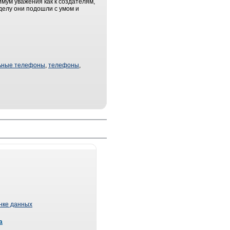
мум уважения как к создателям,
 делу они подошли с умом и
ьные телефоны
,
телефоны
,
ынке данных
а