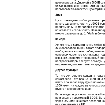
цветопередача. Дисплей в J600E соз
65536 цветов и оттенков. Эти данные
пользователю качественную картинку
Звук
Ну, что женщины любят ушами – фраз
ничего удивительного, что J600E о
проигрыша МР3-мелодий в качестве с
возжелаете использовать Ваш аппар
можно расширить до 1 Гбайт и более
Камера
Уж кто-кто, а девчонки точно любят
ли с обладательницей такого телефо
чтоб сделать жизнь его обладательн
основных моментов жизни, когда под
вспышки. Зато имеется широкий спек
настроек камеры следует, пожалуй, 
откровенно дамские темы – сердечки 
Другие функции
Тот, кто считает, что женщина поль
самом деле – это вранье! Женщина 
иметь про запас пару функциональн
1000 имен, на каждое из которых мо
группу и фотографию и др.
Если владелице нужно попасть в Инт
но и вполне новомодный EDGE. Вст
через USB или Bluetooth позволят ка
они уже имеются в ПК.