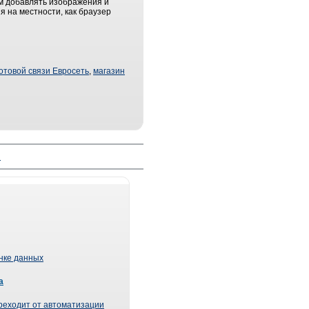
м добавлять изображения и
я на местности, как браузер
отовой связи Евросеть
,
магазин
й
ынке данных
а
реходит от автоматизации