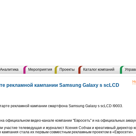
Аналитика
Мероприятия
Проекты
Каталог компаний
Управ
Н
рте рекламной кампании Samsung Galaxy s scLCD
тарте рекламной кампании смартфона Samsung Galaxy s scLCD I9003.
на официальном видео-канале компании "Евросеть" и на официальных аккаун
ли участие телеведущая и журналист Ксения Собчак и креативный директор к
я кампания стала их первым совместным рекламным проектом в «Евросети».