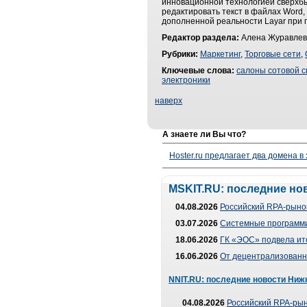
инновационной технологией сверхб
редактировать текст в файлах Word,
дополненной реальности Layar при по
Редактор раздела:
Алена Журавлев
Рубрики:
Маркетинг
,
Торговые сети
,
Ключевые слова:
салоны сотовой с
электроники
наверх
А знаете ли Вы что?
Hoster.ru предлагает два домена в
MSKIT.RU: последние но
04.08.2026
Российский RPA-рынок
03.07.2026
Системные программи
18.06.2026
ГК «ЭОС» подвела ит
16.06.2026
От децентрализованно
NNIT.RU: последние новости Ниж
04.08.2026
Российский RPA-рын