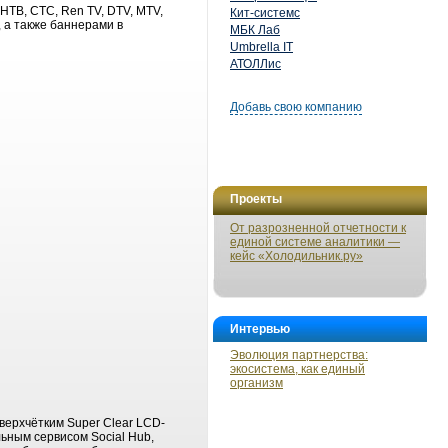
НТВ, СТС, Ren TV, DTV, MTV,
Кит-системс
 а также баннерами в
МБК Лаб
Umbrella IT
АТОЛЛис
Добавь свою компанию
Проекты
От разрозненной отчетности к
единой системе аналитики —
кейс «Холодильник.ру»
Интервью
Эволюция партнерства:
экосистема, как единый
организм
верхчётким Super Clear LCD-
ьным сервисом Social Hub,