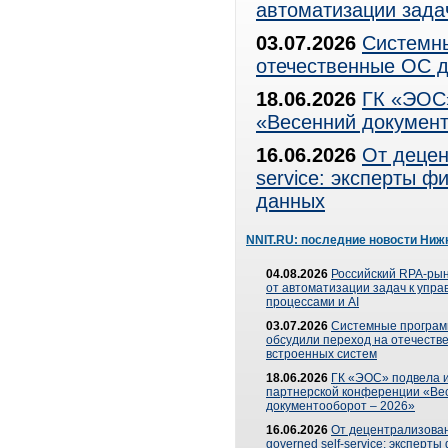
автоматизации зада
03.07.2026
Системны
отечественные ОС д
18.06.2026
ГК «ЭОС»
«Весенний документ
16.06.2026
От децен
service: эксперты 
данных
NNIT.RU: последние новости Ниж
04.08.2026
Российский RPA-рын
от автоматизации задач к упр
процессами и AI
03.07.2026
Системные програ
обсудили переход на отечеств
встроенных систем
18.06.2026
ГК «ЭОС» подвела и
партнерской конференции «Ве
документооборот – 2026»
16.06.2026
От децентрализован
governed self-service: эксперт