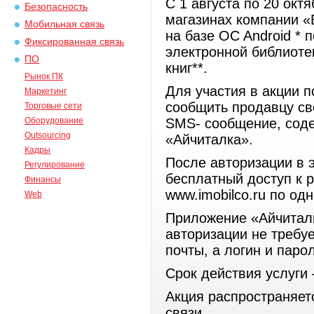
С 1 августа по 20 окт
Безопасность
магазинах компании «
Мобильная связь
на базе OC Android * 
Фиксированная связь
электронной библиоте
ПО
книг**.
Рынок ПК
Для участия в акции 
Маркетинг
сообщить продавцу св
Торговые сети
Оборудование
SMS- сообщение, соде
Outsourcing
«Айчиталка».
Кадры
После авторизации в 
Регулирование
бесплатный доступ к р
Финансы
www.imobilco.ru по о
Web
Приложение «Айчиталк
авторизации не требу
почты, а логин и паро
Срок действия услуги
Акция распространяет
связи.