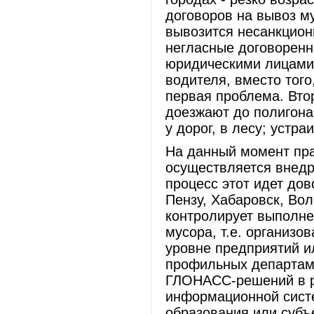
договоров на вывоз му
вывозится несанкцион
негласные договоренн
юридическими лицами.
водителя, вместо того
первая проблема. Втор
доезжают до полигона
у дорог, в лесу; устр
На данный момент пра
осуществляется внед
процесс этот идет дов
Пензу, Хабаровск, Волг
контролирует выполне
мусора, т.е. организо
уровне предприятий и
профильных департам
ГЛОНАСС-решений в р
информационной сист
образования или субъ