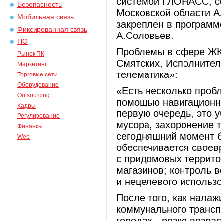
системой ГЛОНАСС, с
Безопасность
Московской области А
Мобильная связь
закреплен в программ
Фиксированная связь
А.Соловьев.
ПО
Проблемы в сфере ЖК
Рынок ПК
Смятских, Исполните
Маркетинг
телематика»:
Торговые сети
Оборудование
«Есть несколько проб
Outsourcing
помощью навигационн
Кадры
первую очередь, это 
Регулирование
мусора, захоронение 
Финансы
сегодняшний момент 
Web
обеспечивается своев
с придомовых террито
магазинов; контроль 
и нецелевого использ
После того, как налаж
коммунального трансп
городах - резко возр