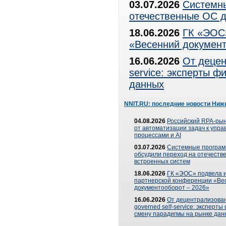
03.07.2026
Системны
отечественные ОС д
18.06.2026
ГК «ЭОС»
«Весенний документ
16.06.2026
От децен
service: эксперты 
данных
NNIT.RU: последние новости Ниж
04.08.2026
Российский RPA-рын
от автоматизации задач к упр
процессами и AI
03.07.2026
Системные програ
обсудили переход на отечеств
встроенных систем
18.06.2026
ГК «ЭОС» подвела и
партнерской конференции «Ве
документооборот – 2026»
16.06.2026
От децентрализован
governed self-service: эксперт
смену парадигмы на рынке дан