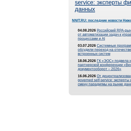
service: эксперты 
данных
NNIT.RU: последние новости Ниж
04.08.2026
Российский RPA-рын
от автоматизации задач к упр
процессами и AI
03.07.2026
Системные програ
обсудили переход на отечеств
встроенных систем
18.06.2026
ГК «ЭОС» подвела и
партнерской конференции «Ве
документооборот – 2026»
16.06.2026
От децентрализован
governed self-service: эксперт
смену парадигмы на рынке дан