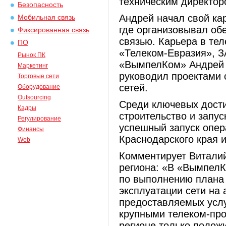
техническим директо
Безопасность
Андрей начал свой ка
Мобильная связь
где организовывал об
Фиксированная связь
связью. Карьера в т
ПО
«Телеком-Евразия», 
Рынок ПК
«ВымпелКом» Андрей 
Маркетинг
руководил проектами 
Торговые сети
сетей.
Оборудование
Outsourcing
Среди ключевых дост
Кадры
строительство и запус
Регулирование
успешный запуск опер
Финансы
Краснодарского края 
Web
Комментирует Виталий
региона: «В «ВымпелК
по выполнению плана 
эксплуатации сети на 
предоставляемых услуг
крупными телеком-про
регионе только полож