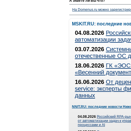
А знаете ли Вы что?
На Domenus.ru можно зарегистрир
MSKIT.RU: последние но
04.08.2026
Российск
автоматизации зада
03.07.2026
Системны
отечественные ОС д
18.06.2026
ГК «ЭОС»
«Весенний документ
16.06.2026
От децен
service: эксперты 
данных
NNIT.RU: последние новости Ниж
04.08.2026
Российский RPA-рын
от автоматизации задач к упр
процессами и AI