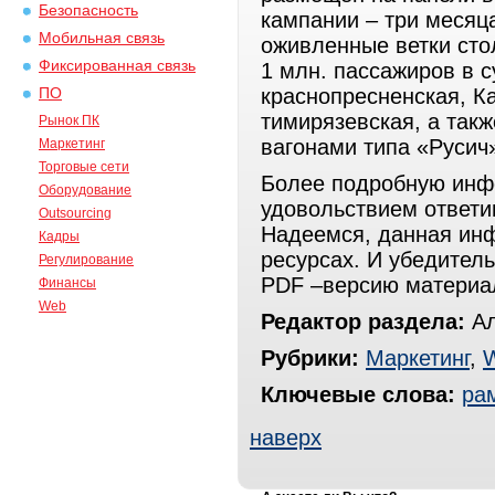
Безопасность
кампании – три меся
Мобильная связь
оживленные ветки сто
Фиксированная связь
1 млн. пассажиров в с
краснопресненская, К
ПО
тимирязевская, а такж
Рынок ПК
вагонами типа «Русич
Маркетинг
Торговые сети
Более подробную инф
Оборудование
удовольствием ответ
Outsourcing
Надеемся, данная ин
Кадры
ресурсах. И убедител
Регулирование
PDF –версию материал
Финансы
Web
Редактор раздела:
Ал
Рубрики:
Маркетинг
,
Ключевые слова:
ра
наверх