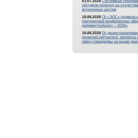
03.07.2026
Системные програ
обсудили переход на отечеств
встроенных систем
18.06.2026
ГК «ЭОС» подвела и
партнерской конференции «Ве
документооборот – 2026»
16.06.2026
От децентрализован
governed self-service: эксперт
смену парадигмы на рынке дан