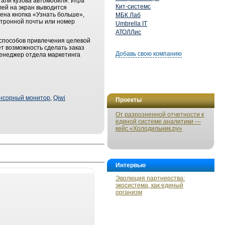
тали кузова автомобиля. Игра
Кит-системс
лей на экран выводится
жена кнопка «Узнать больше»,
МБК Лаб
ектронной почты или номер
Umbrella IT
АТОЛЛис
 способов привлечения целевой
т возможность сделать заказ
Добавь свою компанию
менеджер отдела маркетинга
нсорный монитор
,
Qiwi
Проекты
От разрозненной отчетности к
единой системе аналитики —
кейс «Холодильник.ру»
Интервью
Эволюция партнерства:
экосистема, как единый
организм