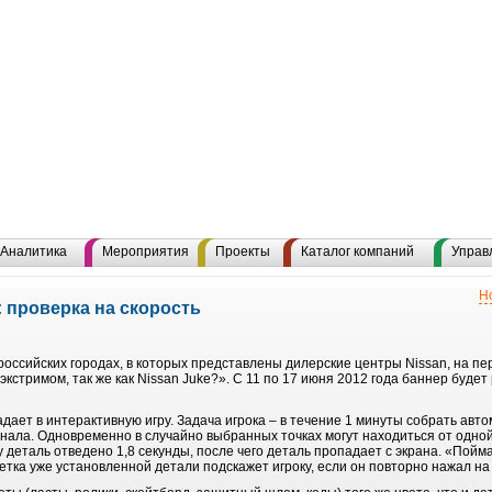
Аналитика
Мероприятия
Проекты
Каталог компаний
Управ
Н
: проверка на скорость
в российских городах, в которых представлены дилерские центры Nissan, на п
кстримом, так же как Nissan Juke?». С 11 по 17 июня 2012 года баннер будет
дает в интерактивную игру. Задача игрока – в течение 1 минуты собрать авто
нала. Одновременно в случайно выбранных точках могут находиться от одно
ну деталь отведено 1,8 секунды, после чего деталь пропадает с экрана. «Пой
етка уже установленной детали подскажет игроку, если он повторно нажал на 