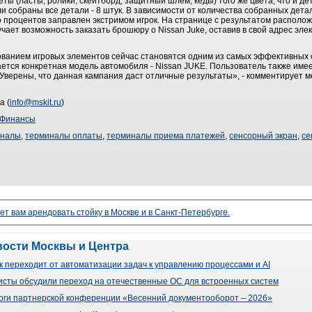
ы (ласты, ролики, скейтборд, защитный шлем, кеды) того же цвета, что и де
и собраны все детали - 8 штук. В зависимости от количества собранных дета
о процентов заправлен экстримом игрок. На странице с результатом располо
чает возможность заказать брошюру о Nissan Juke, оставив в свой адрес эл
ванием игровых элементов сейчас становятся одним из самых эффективных
ется конкретная модель автомобиля - Nissan JUKE. Пользователь также имее
верены, что данная кампания даст отличные результаты», - комментирует 
а (
info@mskit.ru
)
Финансы
иналы
,
терминалы оплаты
,
терминалы приема платежей
,
сенсорный экран
,
се
ет вам арендовать стойку в Москве и в Санкт-Петербурге.
вости Москвы и Центра
 переходит от автоматизации задач к управлению процессами и AI
сты обсудили переход на отечественные ОС для встроенных систем
оги партнерской конференции «Весенний документооборот – 2026»