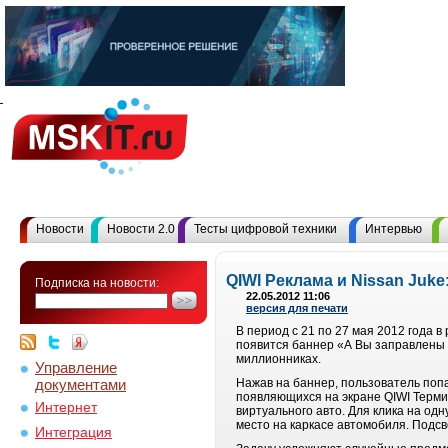
Новости
Новости 2.0
Тесты цифровой техники
Интервью
QIWI Реклама и Nissan Juke
Подписка на новости:
22.05.2012 11:06
версия для печати
В период с 21 по 27 мая 2012 года 
появится баннер «А Вы заправлены э
миллионниках.
Управление
документами
Нажав на баннер, пользователь попа
появляющихся на экране QIWI Терми
Интернет
виртуального авто. Для клика на од
место на каркасе автомобиля. Подсв
Интеграция