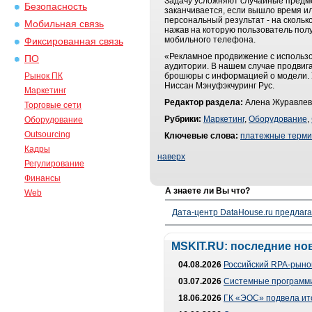
Задачу усложняют случайные предмет
Безопасность
заканчивается, если вышло время ил
персональный результат - на скольк
Мобильная связь
нажав на которую пользователь полу
мобильного телефона.
Фиксированная связь
«Рекламное продвижение с использо
ПО
аудитории. В нашем случае продвига
Рынок ПК
брошюры с информацией о модели. У
Ниссан Мэнуфэкчуринг Рус.
Маркетинг
Редактор раздела:
Алена Журавлев
Торговые сети
Рубрики:
Маркетинг
,
Оборудование
,
Оборудование
Outsourcing
Ключевые слова:
платежные терм
Кадры
наверх
Регулирование
Финансы
А знаете ли Вы что?
Web
Дата-центр DataHouse.ru предлага
MSKIT.RU: последние но
04.08.2026
Российский RPA-рынок
03.07.2026
Системные программи
18.06.2026
ГК «ЭОС» подвела ит