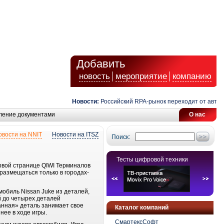
Добавить
новость
мероприятие
компанию
Новости:
Российский RPA-рынок переходит от автомат
ление документами
О нас
овости на NNIT
Новости на ITSZ
Поиск:
Тесты цифровой техники
ервой странице QIWI Терминалов
 размещаться только в городах-
мобиль Nissan Juke из деталей,
й до четырех деталей
манная» деталь занимает свое
Каталог компаний
нее в ходе игры.
СмартексСофт