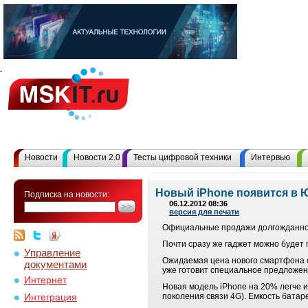
Новости
Новости 2.0
Тесты цифровой техники
Интервью
Новый iPhone появится в 
Подписка на новости:
06.12.2012 08:36
версия для печати
Официальные продажи долгожданного
Почти сразу же гаджет можно будет
Управление
Ожидаемая цена нового смартфона с
документами
уже готовит специальное предложени
Интернет
Новая модель iPhone на 20% легче и
поколения связи 4G). Емкость батар
Интеграция