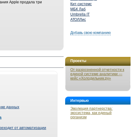
ания Apple продала три
Кит-системс
МБК Лаб
Umbrella IT
АТОЛЛис
Добавь свою компанию
Проекты
От разрозненной отчетности к
единой системе аналитики —
кейс «Холодильник.ру»
Интервью
ынке данных
Эволюция партнерства:
экосистема, как единый
организм
а
реходит от автоматизации