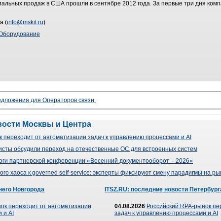
иальных продаж в США прошли в сентябре 2012 года. За первые три дня комп
а (
info@mskit.ru
)
Оборудование
редложения для Операторов связи.
вости Москвы и Центра
 переходит от автоматизации задач к управлению процессами и AI
сты обсудили переход на отечественные ОС для встроенных систем
оги партнерской конференции «Весенний документооборот – 2026»
го хаоса к governed self-service: эксперты фиксируют смену парадигмы на р
него Новгорода
ITSZ.RU: последние новости Петербург
ок переходит от автоматизации
04.08.2026
Российский RPA-рынок пе
 и AI
задач к управлению процессами и AI