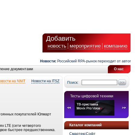
Добавить
новость
мероприятие
компанию
Новости:
Российский RPA-рынок переходит от автомати
ление документами
О нас
овости на NNIT
Новости на ITSZ
Поиск:
Тесты цифровой техники
стоянных покупателей Юлмарт
Каталог компаний
х LTE (сети четвертого
 вдвое быстрее предшественника.
СмартексСофт