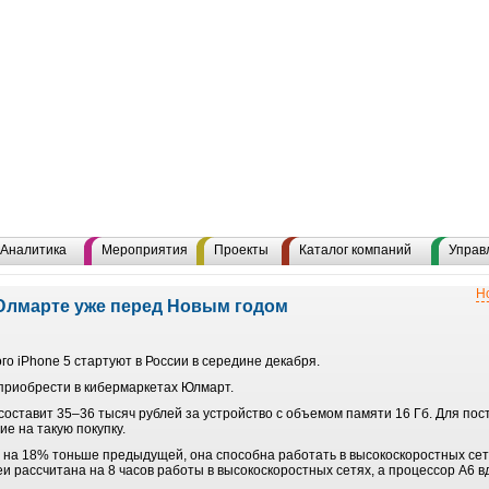
Аналитика
Мероприятия
Проекты
Каталог компаний
Управ
Н
Юлмарте уже перед Новым годом
 iPhone 5 стартуют в России в середине декабря.
 приобрести в кибермаркетах Юлмарт.
оставит 35–36 тысяч рублей за устройство с объемом памяти 16 Гб. Для по
е на такую покупку.
 на 18% тоньше предыдущей, она способна работать в высокоскоростных сетя
еи рассчитана на 8 часов работы в высокоскоростных сетях, а процессор A6