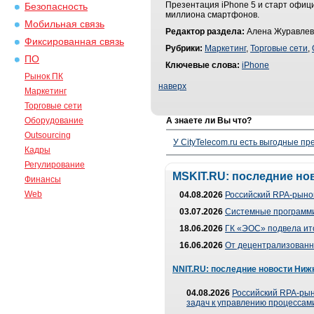
Презентация iPhone 5 и старт офиц
Безопасность
миллиона смартфонов.
Мобильная связь
Редактор раздела:
Алена Журавлев
Фиксированная связь
Рубрики:
Маркетинг
,
Торговые сети
,
ПО
Ключевые слова:
iPhone
Рынок ПК
наверх
Маркетинг
Торговые сети
Оборудование
А знаете ли Вы что?
Outsourcing
У CityTelecom.ru есть выгодные п
Кадры
Регулирование
MSKIT.RU: последние но
Финансы
Web
04.08.2026
Российский RPA-рынок
03.07.2026
Системные программи
18.06.2026
ГК «ЭОС» подвела ит
16.06.2026
От децентрализованно
NNIT.RU: последние новости Ниж
04.08.2026
Российский RPA-рын
задач к управлению процессами