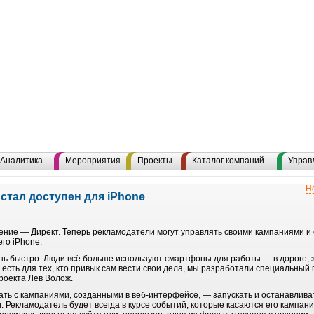
Аналитика
Мероприятия
Проекты
Каталог компаний
Управ
Н
стал доступен для iPhone
ние — Директ. Теперь рекламодатели могут управлять своими кампаниями и 
его iPhone.
ь быстро. Люди всё больше используют смартфоны для работы — в дороге, з
есть для тех, кто привык сам вести свои дела, мы разработали специальный
роекта Лев Волож.
ть с кампаниями, созданными в веб-интерфейсе, — запускать и останавливат
ой. Рекламодатель будет всегда в курсе событий, которые касаются его кампа