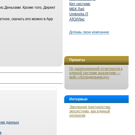
Кит-системс
с.Деньгами. Кроме того, Директ
МБК Лаб
Umbrella IT
ное, скачать его можно в App
АТОЛЛис
Добавь свою компанию
Проекты
От разрозненной отчетности к
единой системе аналитики —
кейс «Холодильник.ру»
Интервью
Эволюция партнерства:
экосистема, как единый
организм
ынке данных
а