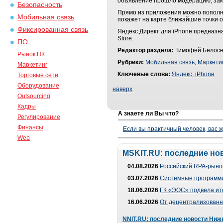
объявление прошло модерацию, зако
Безопасность
Прямо из приложения можно пополни
Мобильная связь
покажет на карте ближайшие точки 
Фиксированная связь
Яндекс.Директ для iPhone предназн
Store.
ПО
Редактор раздела:
Тимофей Белосе
Рынок ПК
Рубрики:
Мобильная связь
,
Маркети
Маркетинг
Ключевые слова:
Яндекс
,
iPhone
Торговые сети
Оборудование
наверх
Outsourcing
Кадры
А знаете ли Вы что?
Регулирование
Финансы
Если вы практичный человек, вас ж
Web
MSKIT.RU: последние но
04.08.2026
Российский RPA-рынок
03.07.2026
Системные программи
18.06.2026
ГК «ЭОС» подвела ит
16.06.2026
От децентрализованно
NNIT.RU: последние новости Ниж