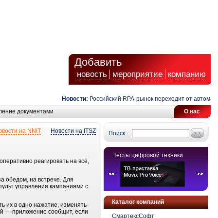
Добавить
новость
мероприятие
компанию
Новости:
Российский RPA-рынок переходит от автоматиза
ление документами
О нас
овости на NNIT
Новости на ITSZ
Поиск:
Тесты цифровой техники
оперативно реагировать на всё,
а обедом, на встрече. Для
 пульт управления кампаниями с
Каталог компаний
ь их в одно нажатие, изменять
ний — приложение сообщит, если
СмартексСофт