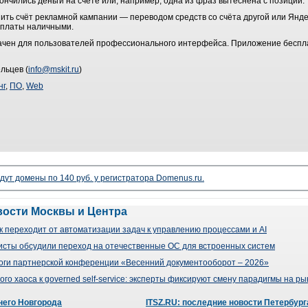
нчились деньги на счёте или, например, одна из фраз вытеснена с позиции.
ть счёт рекламной кампании — переводом средств со счёта другой или Яндек
оплаты наличными.
ачен для пользователей профессионального интерфейса. Приложение бесплат
льцев (
info@mskit.ru
)
нг
,
ПО
,
Web
дут домены по 140 руб. у регистратора Domenus.ru.
вости Москвы и Центра
 переходит от автоматизации задач к управлению процессами и AI
сты обсудили переход на отечественные ОС для встроенных систем
оги партнерской конференции «Весенний документооборот – 2026»
го хаоса к governed self-service: эксперты фиксируют смену парадигмы на р
него Новгорода
ITSZ.RU: последние новости Петербург