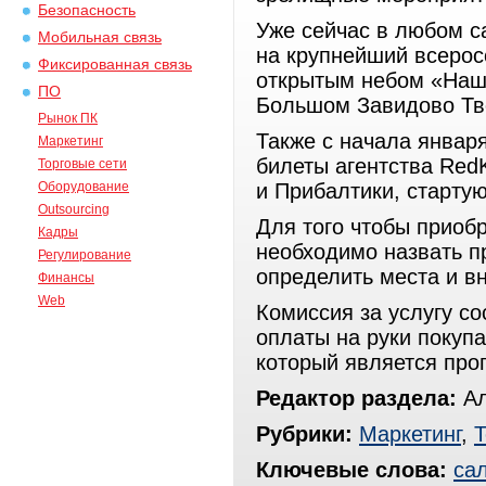
Безопасность
Уже сейчас в любом с
Мобильная связь
на крупнейший всерос
Фиксированная связь
открытым небом «Нашес
ПО
Большом Завидово Тве
Рынок ПК
Также с начала января
Маркетинг
билеты агентства Red
Торговые сети
Оборудование
и Прибалтики, старту
Outsourcing
Для того чтобы приоб
Кадры
необходимо назвать п
Регулирование
определить места и вн
Финансы
Web
Комиссия за услугу со
оплаты на руки покуп
который является про
Редактор раздела:
Ал
Рубрики:
Маркетинг
,
Т
Ключевые слова:
са