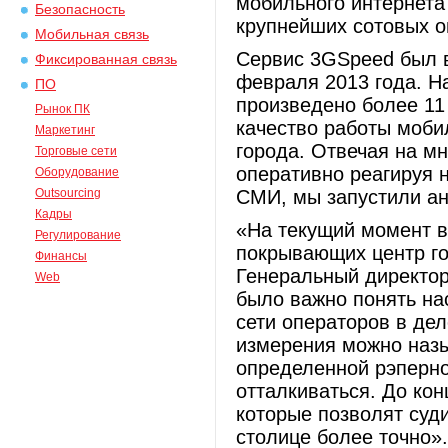
мобильного интернета
Безопасность
крупнейших сотовых 
Мобильная связь
Сервис 3GSpeed был в
Фиксированная связь
февраля 2013 года. Н
ПО
произведено более 11
Рынок ПК
качество работы моби
Маркетинг
города. Отвечая на м
Торговые сети
оперативно реагируя н
Оборудование
Outsourcing
СМИ, мы запустили ан
Кадры
«На текущий момент в
Регулирование
покрывающих центр го
Финансы
Генеральный директор
Web
было важно понять на
сети операторов в де
измерения можно назы
определенной рэперно
отталкиваться. До ко
которые позволят суди
столице более точно».