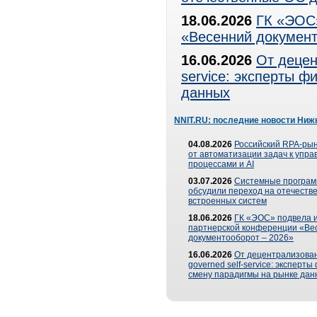
18.06.2026
ГК «ЭОС»
«Весенний документ
16.06.2026
От децен
service: эксперты 
данных
NNIT.RU: последние новости Ниж
04.08.2026
Российский RPA-рын
от автоматизации задач к упр
процессами и AI
03.07.2026
Системные програ
обсудили переход на отечеств
встроенных систем
18.06.2026
ГК «ЭОС» подвела и
партнерской конференции «Ве
документооборот – 2026»
16.06.2026
От децентрализован
governed self-service: эксперт
смену парадигмы на рынке дан