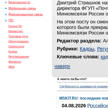
Дмитрий Страшнов наз
Безопасность
директора ФГУП «Почт
Мобильная связь
Минкомсвязи России о
Фиксированная связь
ПО
На этом посту он сме
Рынок ПК
которого были прекра
Маркетинг
Минкомсвязи России о
Торговые сети
Редактор раздела:
Ал
Оборудование
Outsourcing
Рубрики:
Кадры
,
Регу
Кадры
Ключевые слова:
ка
Регулирование
Финансы
наверх
Web
А знаете ли Вы что?
CityTelecom.ru занимается подклю
MSKIT.RU: последние но
04.08.2026
Российск