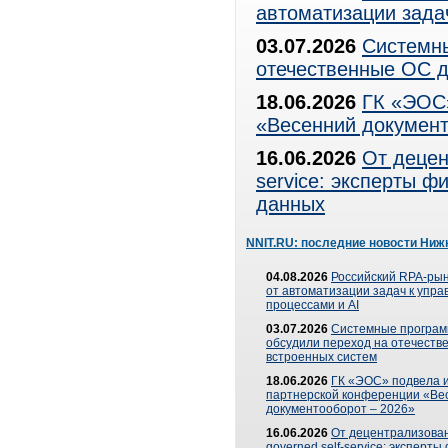
автоматизации зада
03.07.2026
Системны
отечественные ОС д
18.06.2026
ГК «ЭОС»
«Весенний документ
16.06.2026
От децен
service: эксперты 
данных
NNIT.RU: последние новости Ниж
04.08.2026
Российский RPA-рын
от автоматизации задач к упр
процессами и AI
03.07.2026
Системные програ
обсудили переход на отечеств
встроенных систем
18.06.2026
ГК «ЭОС» подвела и
партнерской конференции «Ве
документооборот – 2026»
16.06.2026
От децентрализован
governed self-service: эксперт