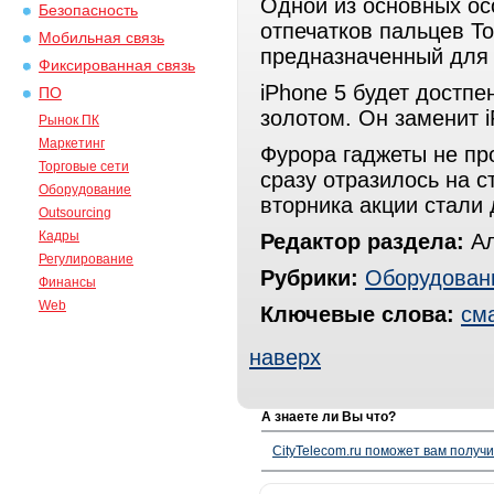
Одной из основных ос
Безопасность
отпечатков пальцев To
Мобильная связь
предназначенный для
Фиксированная связь
iPhone 5 будет достпе
ПО
золотом. Он заменит i
Рынок ПК
Маркетинг
Фурора гаджеты не про
Торговые сети
сразу отразилось на с
Оборудование
вторника акции стали
Outsourcing
Кадры
Редактор раздела:
Ал
Регулирование
Рубрики:
Оборудован
Финансы
Web
Ключевые слова:
см
наверх
А знаете ли Вы что?
CityTelecom.ru поможет вам получи