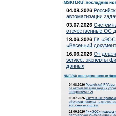
MSKIT.RU: последние но
04.08.2026
Российск
автоматизации зада
03.07.2026
Системны
отечественные ОС д
18.06.2026
ГК «ЭОС»
«Весенний документ
16.06.2026
От децен
service: эксперты 
данных
NNIT.RU: последние новости Ниж
04.08.2026
Российский RPA-рын
от автоматизации задач к упр
процессами и AI
03.07.2026
Системные програ
обсудили переход на отечеств
встроенных систем
18.06.2026
ГК «ЭОС» подвела и
партнерской конференции «Ве