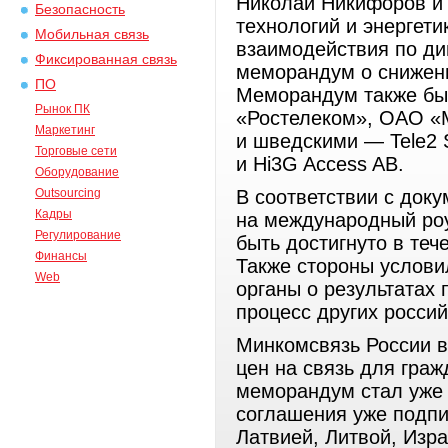
Николай Никифоров и
Безопасность
технологий и энергет
Мобильная связь
взаимодействия по д
Фиксированная связь
меморандум о снижен
ПО
Меморандум также бы
Рынок ПК
«Ростелеком», ОАО 
Маркетинг
и шведскими — Tele2 Sv
Торговые сети
и Hi3G Access AВ.
Оборудование
Outsourcing
В соответствии с док
Кадры
на международный ро
Регулирование
быть достигнуто в те
Финансы
Также стороны услов
Web
органы о результатах
процесс других росси
Минкомсвязь России в
цен на связь для гра
меморандум стал уже
соглашения уже подп
Латвией, Литвой, Изр