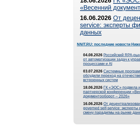
18.06.2026
ГК «ЭОС»
«Весенний документ
16.06.2026
От децен
service: эксперты 
данных
NNIT.RU: последние новости Ниж
04.08.2026
Российский RPA-рын
от автоматизации задач к упр
процессами и AI
03.07.2026
Системные програ
обсудили переход на отечеств
встроенных систем
18.06.2026
ГК «ЭОС» подвела и
партнерской конференции «Ве
документооборот – 2026»
16.06.2026
От децентрализован
governed self-service: эксперт
смену парадигмы на рынке дан