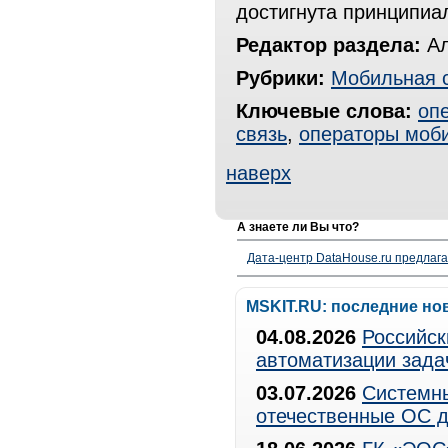
достигнута принципиа
Редактор раздела:
Ал
Рубрики:
Мобильная 
Ключевые слова:
оп
связь
,
операторы моби
наверх
А знаете ли Вы что?
Дата-центр DataHouse.ru предлага
MSKIT.RU: последние но
04.08.2026
Российск
автоматизации зада
03.07.2026
Системны
отечественные ОС д