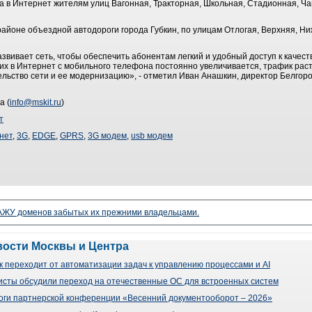
па в Интернет жителям улиц Вагонная, Тракторная, Школьная, Стадионная, Ч
районе объездной автодороги города Губкин, по улицам Отлогая, Верхняя, Н
вивает сеть, чтобы обеспечить абонентам легкий и удобный доступ к качест
х в Интернет с мобильного телефона постоянно увеличивается, трафик расте
ельство сети и ее модернизацию», - отметил Иван Анашкин, директор Белго
а (
info@mskit.ru
)
т
нет
,
3G
,
EDGE
,
GPRS
,
3G модем
,
usb модем
ЖУ доменов забытых их прежними владельцами.
вости Москвы и Центра
 переходит от автоматизации задач к управлению процессами и AI
сты обсудили переход на отечественные ОС для встроенных систем
оги партнерской конференции «Весенний документооборот – 2026»