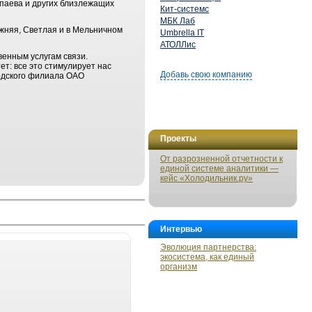
апаева и других близлежащих
Кит-системс
МБК Лаб
ижняя, Светлая и в Мельничном
Umbrella IT
АТОЛЛис
венным услугам связи.
т: все это стимулирует нас
Добавь свою компанию
родского филиала ОАО
Проекты
От разрозненной отчетности к
единой системе аналитики —
кейс «Холодильник.ру»
Интервью
Эволюция партнерства:
экосистема, как единый
организм