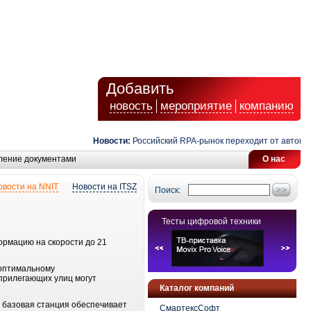
Добавить
новость
мероприятие
компанию
Новости:
Российский RPA-рынок переходит от автомати
ление документами
О нас
овости на NNIT
Новости на ITSZ
Поиск:
Тесты цифровой техники
рмацию на скорости до 21
 оптимальному
прилегающих улиц могут
Каталог компаний
 базовая станция обеспечивает
СмартексСофт