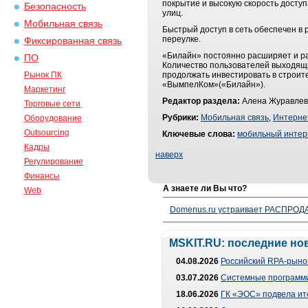
покрытие и высокую скорость досту
Безопасность
улиц.
Мобильная связь
Быстрый доступ в сеть обеспечен в 
переулке.
Фиксированная связь
«Билайн» постоянно расширяет и раз
ПО
Количество пользователей выходящи
Рынок ПК
продолжать инвестировать в строит
«ВымпелКом»(«Билайн»).
Маркетинг
Редактор раздела:
Алена Журавлев
Торговые сети
Рубрики:
Мобильная связь
,
Интерне
Оборудование
Outsourcing
Ключевые слова:
мобильный интер
Кадры
наверх
Регулирование
Финансы
А знаете ли Вы что?
Web
Domenus.ru устраивает РАСПРОДА
MSKIT.RU: последние но
04.08.2026
Российский RPA-рынок
03.07.2026
Системные программи
18.06.2026
ГК «ЭОС» подвела ит