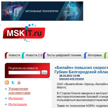
Новости
Новости 2.0
Тесты цифровой техники
Интервью
«Билайн» повысил скорост
Подписка на новости:
Губкин Белгородской обла
28.10.2013 13:08
версия для печати
ОАО «ВымпелКом» (бренд «Билайн»)
Мбит/с.
Управление
документами
В Старом Осколе введена в эксплуа
месторасположению базовой станции
Интернет
пользоваться высокоскоростным моб
Интеграция
Также по технологии HSPA+ подключ