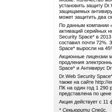
установить защиту Dr.
защищаемых антивирус
может защитить два с
По данным компании «
активаций серийных н
Security Space* в 201
составил почти 72%. З
Space* выросли на 45
Акционные лицензии м
продления электронны
Space* и Антивирус D
Dr.Web Security Space
также на сайте http://
ПК на один год 1 290 
представлена по цене 
Акция действует с 11 
* Секьюрити Спейс.