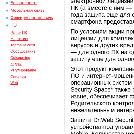
электронной лицензии
Безопасность
ПК (а вместе с ним — 
Мобильная связь
года защита еще для 
Фиксированная связь
смартфона предоставл
ПО
По условиям акции пр
Рынок ПК
лицензии для комплек
Маркетинг
вирусов и других вре
Торговые сети
— для одного ПК на о
Оборудование
Outsourcing
защиту еще для одног
Кадры
Этот продукт компани
Регулирование
ПО и интернет-мошенн
Финансы
операционных систем 
Web
Security Space* также
извне, обеспечивает 
Родительского контрол
нежелательным интерн
Защита Dr.Web Securi
устройства под управ
Mobile. Количество м