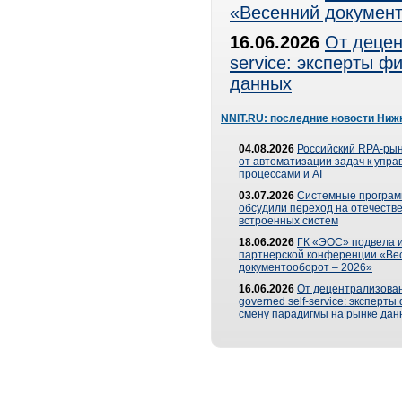
«Весенний документ
16.06.2026
От децен
service: эксперты 
данных
NNIT.RU: последние новости Ниж
04.08.2026
Российский RPA-рын
от автоматизации задач к упр
процессами и AI
03.07.2026
Системные програ
обсудили переход на отечеств
встроенных систем
18.06.2026
ГК «ЭОС» подвела и
партнерской конференции «Ве
документооборот – 2026»
16.06.2026
От децентрализован
governed self-service: эксперт
смену парадигмы на рынке дан