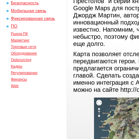
Престолов" и серии кн
Безопасность
Google Maps для пост
Мобильная связь
Джордж Мартин, автор
Фиксированная связь
инновационный подход,
ПО
известно. Напомним, ч
Рынок ПК
небыстро, поэтому фи
Маркетинг
еще долго.
Торговые сети
Карта позволяет отсл
Оборудование
Outsourcing
передвигаются герои.
Кадры
предлагается ограни
Регулирование
главой. Сделать созд
Финансы
именно интеграция с 
Web
можно на сайте http://q