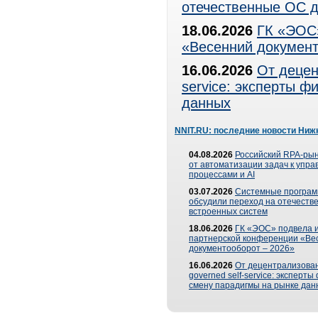
отечественные ОС д
18.06.2026
ГК «ЭОС»
«Весенний документ
16.06.2026
От децен
service: эксперты 
данных
NNIT.RU: последние новости Ниж
04.08.2026
Российский RPA-рын
от автоматизации задач к упр
процессами и AI
03.07.2026
Системные програ
обсудили переход на отечеств
встроенных систем
18.06.2026
ГК «ЭОС» подвела и
партнерской конференции «Ве
документооборот – 2026»
16.06.2026
От децентрализован
governed self-service: эксперт
смену парадигмы на рынке дан