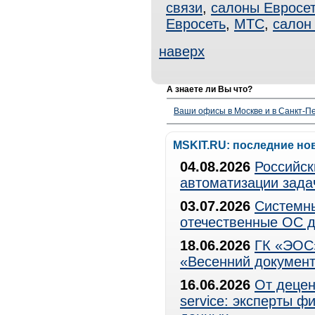
связи
,
салоны Евросе
Евросеть
,
МТС
,
салон
наверх
А знаете ли Вы что?
Ваши офисы в Москве и в Санкт-Пе
MSKIT.RU: последние но
04.08.2026
Российск
автоматизации зада
03.07.2026
Системны
отечественные ОС д
18.06.2026
ГК «ЭОС»
«Весенний документ
16.06.2026
От децен
service: эксперты 