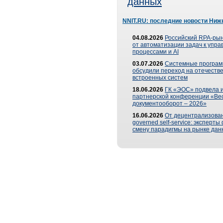
данных
NNIT.RU: последние новости Ниж
04.08.2026
Российский RPA-рын
от автоматизации задач к упр
процессами и AI
03.07.2026
Системные програ
обсудили переход на отечеств
встроенных систем
18.06.2026
ГК «ЭОС» подвела и
партнерской конференции «Ве
документооборот – 2026»
16.06.2026
От децентрализован
governed self-service: эксперт
смену парадигмы на рынке дан