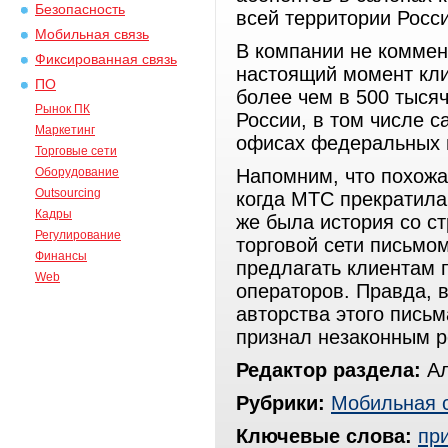
Безопасность
всей территории Росси
Мобильная связь
В компании не коммен
Фиксированная связь
настоящий момент кли
ПО
более чем в 500 тысяч
Рынок ПК
России, в том числе 
Маркетинг
офисах федеральных 
Торговые сети
Оборудование
Напомним, что похожа
Outsourcing
когда МТС прекратила 
Кадры
же была история со с
Регулирование
торговой сети
письмом
Финансы
предлагать клиентам 
Web
операторов. Правда, в
авторства этого пись
признал незаконным 
Редактор раздела:
Ал
Рубрики:
Мобильная 
Ключевые слова:
пр