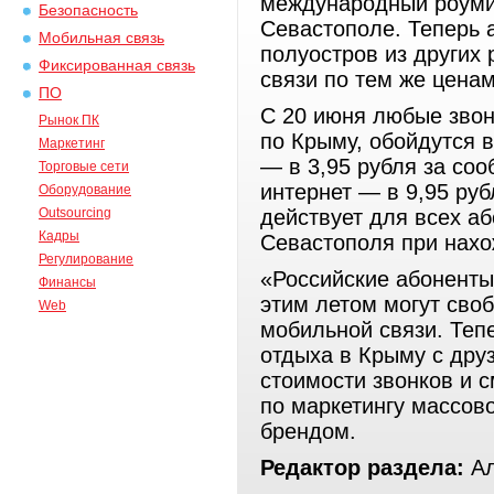
международный роумин
Безопасность
Севастополе. Теперь 
Мобильная связь
полуостров из других 
Фиксированная связь
связи по тем же ценам
ПО
С 20 июня любые зво
Рынок ПК
по Крыму, обойдутся в
Маркетинг
— в 3,95 рубля за соо
Торговые сети
интернет — в 9,95 ру
Оборудование
Outsourcing
действует для всех а
Кадры
Севастополя при нахо
Регулирование
«Российские абонент
Финансы
этим летом могут сво
Web
мобильной связи. Теп
отдыха в Крыму с друз
стоимости звонков и 
по маркетингу массов
брендом.
Редактор раздела:
Ал