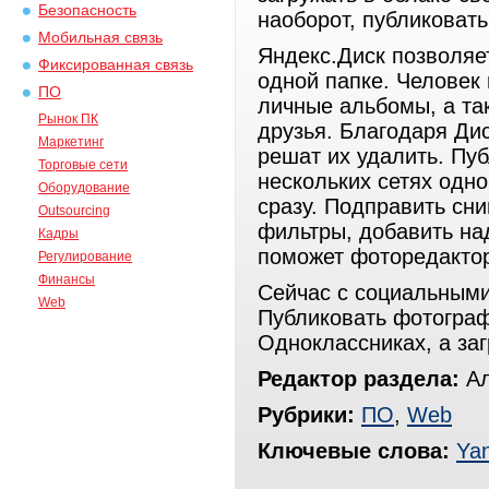
Безопасность
наоборот, публиковать
Мобильная связь
Яндекс.Диск позволяе
Фиксированная связь
одной папке. Человек 
ПО
личные альбомы, а так
Рынок ПК
друзья. Благодаря Дис
Маркетинг
решат их удалить. Пу
Торговые сети
нескольких сетях одн
Оборудование
сразу. Подправить сн
Outsourcing
фильтры, добавить на
Кадры
поможет фоторедактор
Регулирование
Финансы
Сейчас с социальными
Web
Публиковать фотограф
Одноклассниках, а за
Редактор раздела:
Ал
Рубрики:
ПО
,
Web
Ключевые слова:
Ya