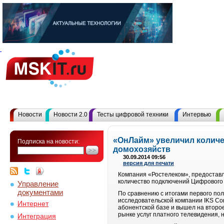
Новости
Новости 2.0
Тесты цифровой техники
Интервью
«ОнЛайм» увеличил количе
Подписка на новости:
домохозяйств
30.09.2014 09:56
версия для печати
Компания «Ростелеком», предоставл
количество подключений Цифрового Т
Управление
документами
По сравнению с итогами первого по
исследовательской компании IKS Con
Интернет
абонентской базе и вышел на второ
рынке услуг платного телевидения, н
Интеграция