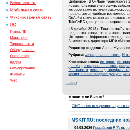
Цифровое ТВ ОнЛайм транслирует 17
Безопасность
новых пользователей услуги, выбрав
которое также включен высокоскорос
Мобильная связь
предлагается удобная возможность 
Фиксированная связь
ОнЛайм также можно использовать и
TeleCARD (доступно на современных
ПО
«В декабре 2013 г. "Ростелеком" ут
Рынок ПК
лидерства в сегменте платного тел
Интернет и Цифрового телевидения,
Маркетинг
Заместитель директора МРФ «Москв
Торговые сети
Редактор раздела:
Алена Журавлев
Оборудование
Рубрики:
Фиксированная связь
,
Инт
Outsourcing
Ключевые слова:
интернет
,
интерн
Кадры
доступ
,
фиксированная связь
,
опера
Регулирование
Ростелеком
,
межгород
,
тарифы инте
магистральная инфраструктура
,
маг
Финансы
Web
наверх
А знаете ли Вы что?
CityTelecom.ru зарегистрирует вашу
MSKIT.RU: последние но
04.08.2026
Российский RPA-рынок