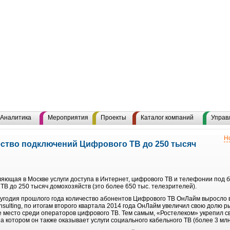
Аналитика
Мероприятия
Проекты
Каталог компаний
Управ
Н
ство подключений Цифрового ТВ до 250 тысяч
яющая в Москве услуги доступа в Интернет, цифрового ТВ и телефонии под
В до 250 тысяч домохозяйств (это более 650 тыс. телезрителей).
лугодия прошлого года количество абонентов Цифрового ТВ ОнЛайм выросло в
sulting, по итогам второго квартала 2014 года ОнЛайм увеличил свою долю р
е место среди операторов цифрового ТВ. Тем самым, «Ростелеком» укрепил с
а котором он также оказывает услуги социального кабельного ТВ (более 3 млн