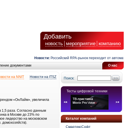
Добавить
новость
мероприятие
компанию
Новости:
Российский RPA-рынок переходит от автоматизац
ление документами
О нас
овости на NNIT
Новости на ITSZ
Поиск:
Тесты цифровой техники
 брендом «ОнЛайм», увеличила
 1,5 раза. Согласно данным
ынка в Москве до 23% по
вое лидерство на московском
Каталог компаний
. домохозяйств).
СмартексСофт