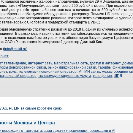
0 каналов различных жанров и направлений, включая 29 HD-каналов. Ежеме
ших пакет «Популярный», составит всего 250 рублей в месяц. При подключен
тной доступ в Интернет, абонентская плата начинается от 390 рублей в мес
приобрести необходимое оборудование в рассрочку. Помимо HD-ресивера, д
нновационное беспроводное решение, которое легко активировать и удобно 
 телевизорах с CI-слотом и поддержкой стандарта DVB-C).
вердил обновленную стратегию развития до 2018 г., одним из ключевых аспект
евидения. В рамках реализации стратегии, мы сфокусировались на продвиже
 что позволило нам быстро увеличить абонентскую базу по услуге Цифрового
а» ОАО «Ростелеком» Коммерческий директор Дмитрий Ким.
а (
info@mskit.ru
)
ернет
ет телевидение
,
интернет сеть
,
магистральная сеть
,
доступ в интернет
,
домаш
торы фиксированной связи
,
рынок фиксированной связи
,
тарифы фиксирован
рнет
,
волс
,
телекоммуникационный оператор
,
МГ МН связь
,
междугородняя св
истральный оператор
,
телекоммуникационные услуги
,
телефония
,
ШПД
 AS, PI, LIR за самые короткие сроки
вости Москвы и Центра
 переходит от автоматизации задач к управлению процессами и AI