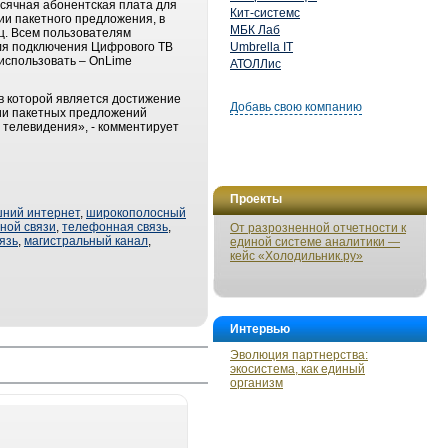
сячная абонентская плата для
Кит-системс
ии пакетного предложения, в
МБК Лаб
яц. Всем пользователям
ля подключения Цифрового ТВ
Umbrella IT
использовать – OnLime
АТОЛЛис
ов которой является достижение
Добавь свою компанию
нии пакетных предложений
 телевидения», - комментирует
Проекты
ний интернет
,
широкополосный
ной связи
,
телефонная связь
,
От разрозненной отчетности к
язь
,
магистральный канал
,
единой системе аналитики —
кейс «Холодильник.ру»
Интервью
Эволюция партнерства:
экосистема, как единый
организм