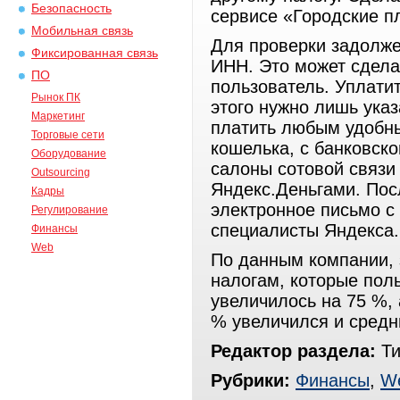
Безопасность
сервисе «Городские п
Мобильная связь
Для проверки задолже
Фиксированная связь
ИНН. Это может сдела
ПО
пользователь. Уплати
Рынок ПК
этого нужно лишь ука
Маркетинг
платить любым удобны
Торговые сети
кошелька, с банковск
Оборудование
салоны сотовой связи
Outsourcing
Яндекс.Деньгами. Пос
Кадры
электронное письмо с 
Регулирование
специалисты Яндекса.
Финансы
Web
По данным компании, 
налогам, которые пол
увеличилось на 75 %, 
% увеличился и средн
Редактор раздела:
Ти
Рубрики:
Финансы
,
W