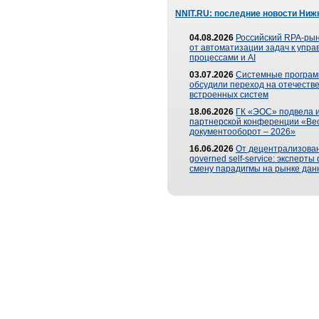
NNIT.RU: последние новости Ниж
04.08.2026
Российский RPA-рын
от автоматизации задач к упр
процессами и AI
03.07.2026
Системные програ
обсудили переход на отечеств
встроенных систем
18.06.2026
ГК «ЭОС» подвела и
партнерской конференции «Ве
документооборот – 2026»
16.06.2026
От децентрализован
governed self-service: эксперт
смену парадигмы на рынке дан