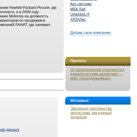
Кит-системс
нии Hewlett-Packard Россия, где
МБК Лаб
спорта, а в 2009 году
Umbrella IT
ании Motorola на должность
АТОЛЛис
директором по продажам в
компаний ЛАНИТ, где занимал
Добавь свою компанию
Проекты
От разрозненной отчетности к
единой системе аналитики —
кейс «Холодильник.ру»
Интервью
Эволюция партнерства:
экосистема, как единый
организм
ынке данных