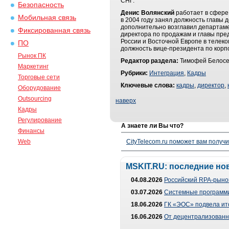
СНГ.
Безопасность
Денис Волянский
работает в сфере 
Мобильная связь
в 2004 году занял должность главы 
дополнительно возглавил департаме
Фиксированная связь
директора по продажам и главы пред
России и Восточной Европе в телеко
ПО
должность вице-президента по кор
Рынок ПК
Редактор раздела:
Тимофей Белосе
Маркетинг
Рубрики:
Интеграция
,
Кадры
Торговые сети
Ключевые слова:
кадры
,
директор
,
Оборудование
Outsourcing
наверх
Кадры
Регулирование
А знаете ли Вы что?
Финансы
Web
CityTelecom.ru поможет вам получи
MSKIT.RU: последние но
04.08.2026
Российский RPA-рынок
03.07.2026
Системные программи
18.06.2026
ГК «ЭОС» подвела ит
16.06.2026
От децентрализованно