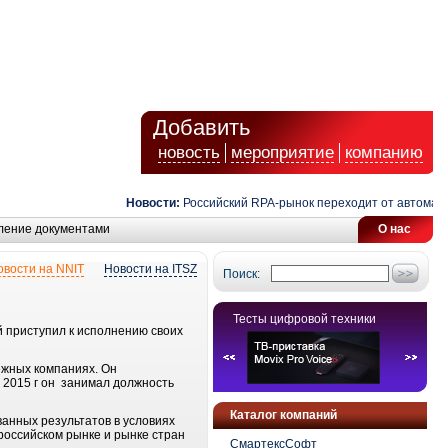
Добавить
новость
мероприятие
компанию
Новости:
Российский RPA-рынок переходит от автоматиза
ление документами
О нас
овости на NNIT
Новости на ITSZ
Поиск:
Тесты цифровой техники
й приступил к исполнению своих
ежных компаниях. Он
ря 2015 г он занимал должность
Каталог компаний
анных результатов в условиях
российском рынке и рынке стран
СмартексСофт