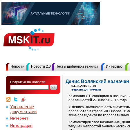
Новости
Новости 2.0
Тесты цифровой техники
Интервью
Денис Волянский назначен
Подписка на новости:
03.03.2015 12:40
версия для печати
Компания CTI сообщила о назначени
обязанностей 27 января 2015 года.
Управление
У Дениса Волянского есть значитель
документами
проработал в сфере ИКТ более 18 лет
вице-президента по корпоративным 
Интернет
Комментируя свое назначение, Дени
Интеграция
текущей непростой экономической си