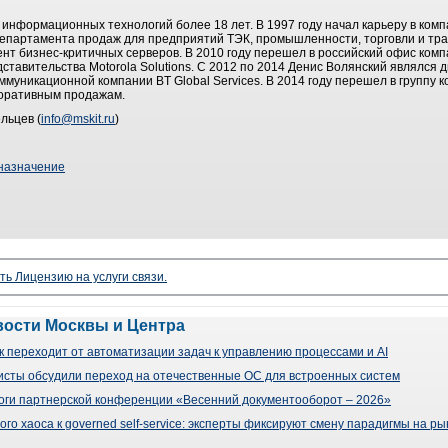
информационных технологий более 18 лет. В 1997 году начал карьеру в компа
департамента продаж для предприятий ТЭК, промышленности, торговли и тран
нт бизнес-критичных серверов. В 2010 году перешел в российский офис комп
ставительства Motorola Solutions. С 2012 по 2014 Денис Волянский являлся 
ммуникационной компании BT Global Services. В 2014 году перешел в группу 
поративным продажам.
льцев (
info@mskit.ru
)
назначение
ть Лицензию на услуги связи.
вости Москвы и Центра
 переходит от автоматизации задач к управлению процессами и AI
сты обсудили переход на отечественные ОС для встроенных систем
оги партнерской конференции «Весенний документооборот – 2026»
го хаоса к governed self-service: эксперты фиксируют смену парадигмы на р