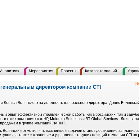
Аналитика
Мероприятия
Проекты
Каталог компаний
Управ
Н
 генеральным директором компании CTI
и Дениса Волянского на должность генерального директора. Денис Волянски
ный опыт эффективной управленческой работы как в российских, так и заруб
 в таких компаниях как НР, Motorola Solutions и BT Global Services. До янва
продажам в группе компаний ЛАНИТ.
с Волянский отметил, что важнейшей задачей станет достижение запланиров
туации, а также сохранение и укрепление текущих позиций компании CTI на 