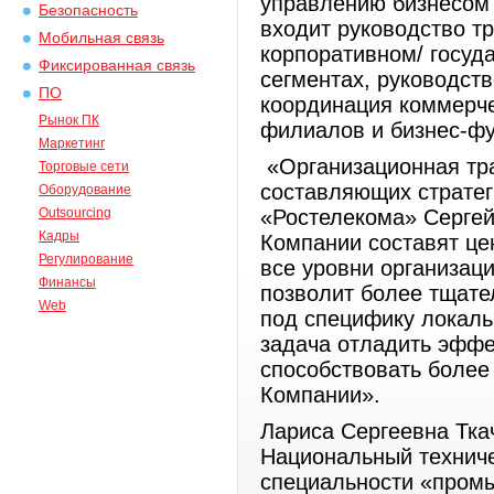
управлению бизнесом 
Безопасность
входит руководство т
Мобильная связь
корпоративном/ госуд
Фиксированная связь
сегментах, руководст
ПО
координация коммерч
Рынок ПК
филиалов и бизнес-фу
Маркетинг
«Организационная тр
Торговые сети
составляющих стратег
Оборудование
Outsourcing
«Ростелекома» Сергей
Кадры
Компании составят ц
Регулирование
все уровни организаци
Финансы
позволит более тщате
Web
под специфику локаль
задача отладить эффе
способствовать более
Компании».
Лариса Сергеевна Ткач
Национальный техниче
специальности «пром