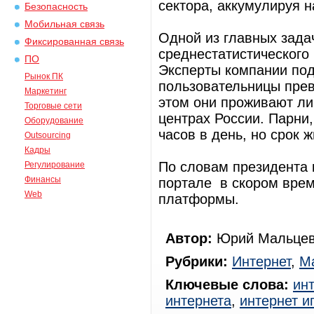
сектора, аккумулируя 
Безопасность
Мобильная связь
Одной из главных зад
Фиксированная связь
среднестатистического
ПО
Эксперты компании под
Рынок ПК
пользовательницы прев
Маркетинг
этом они проживают ли
Торговые сети
центрах России. Парни,
Оборудование
часов в день, но срок 
Outsourcing
Кадры
По словам президента
Регулирование
Финансы
портале в скором вре
Web
платформы.
Автор:
Юрий Мальцев
Рубрики:
Интернет
,
Ма
Ключевые слова:
ин
интернета
,
интернет и