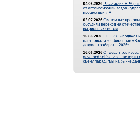
04.08.2026
Российский RPA-рын
от автоматизации задач к упр
процессами и AI
03.07.2026
Системные програ
обсудили переход на отечеств
встроенных систем
18.06.2026
ГК «ЭОС» подвела и
партнерской конференции «Ве
документооборот – 2026»
16.06.2026
От децентрализован
governed self-service: эксперт
смену парадигмы на рынке дан