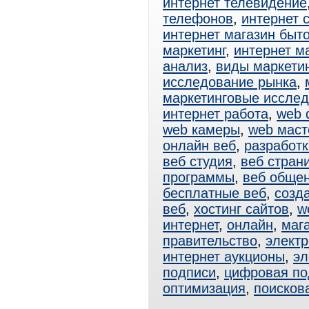
интернет телевидение
телефонов
,
интернет 
интернет магазин быт
маркетинг
,
интернет м
анализ
,
виды маркети
исследование рынка
,
маркетинговые иссле
интернет работа
,
web 
web камеры
,
web маст
онлайн веб
,
разработк
веб студия
,
веб стран
программы
,
веб обще
бесплатные веб
,
созд
веб
,
хостинг сайтов
,
w
интернет
,
онлайн
,
маг
правительство
,
электр
интернет аукционы
,
эл
подписи
,
цифровая по
оптимизация
,
поисков