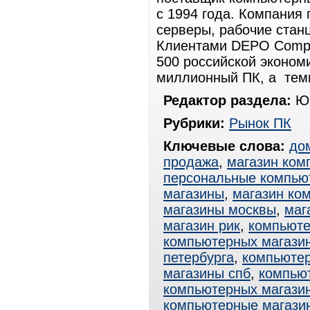
с 1994 года. Компания
серверы, рабочие стан
Клиентами DEPO Compu
500 российской эконом
миллионный ПК, а темп
Редактор раздела:
Юр
Рубрики:
Рынок ПК
Ключевые слова:
до
продажа
,
магазин ком
персональные компью
магазины
,
магазин ко
магазины москвы
,
маг
магазин рик
,
компьюте
компьютерных магази
петербурга
,
компьютер
магазины спб
,
компью
компьютерных магази
компьютерные магази