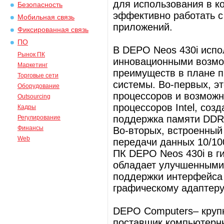
для использования в к
Безопасность
эффективно работать с
Мобильная связь
приложений.
Фиксированная связь
ПО
В DEPO Neos 430i испол
Рынок ПК
инновационными возмож
Маркетинг
преимуществ в плане п
Торговые сети
системы. Во-первых, э
Оборудование
процессоров и возможн
Outsourcing
процессоров Intel, соз
Кадры
поддержка памяти DDRI
Регулирование
Финансы
Во-вторых, встроенный
Web
передачи данных 10/100
ПК DEPO Neos 430i в ги
обладает улучшенными
поддержки интерфейса 
графическому адаптеру I
DEPO Computers– крупн
поставщик компьютерны