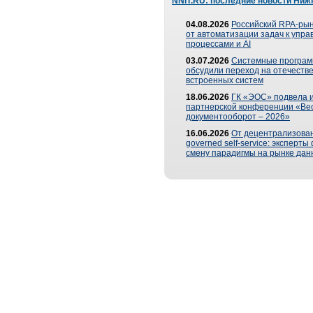
NNIT.RU: последние новости Ниж
04.08.2026
Российский RPA-рын
от автоматизации задач к упр
процессами и AI
03.07.2026
Системные програ
обсудили переход на отечеств
встроенных систем
18.06.2026
ГК «ЭОС» подвела и
партнерской конференции «Ве
документооборот – 2026»
16.06.2026
От децентрализован
governed self-service: эксперт
смену парадигмы на рынке дан