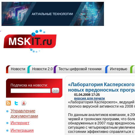
Новости
Новости 2.0
Тесты цифровой техники
Интервью
«Лаборатория Касперского
Подписка на новости:
новых вредоносных програ
01.04.2008 17:25
версия для печати
«Лаборатория Касперского», ведущий 
прогноз вирусной активности на 2008 г
Управление
По данным аналитиков компании, в 20
документами
червей и троянских программ, что бо
Интернет
обнаруженных в 2007 году вредоносны
ситуацию с четырехкратным увеличен
Интеграция
состоянии эффективно справляться с 