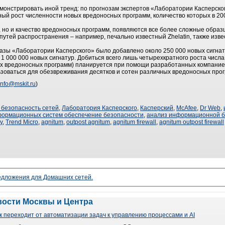
монстрировать иной тренд: по прогнозам экспертов «Лаборатории Касперског
ный рост численности новых вредоносных программ, количество которых в 20
о, но и качество вредоносных программ, появляются все более сложные обра
путей распространения – например, печально известный Zhelatin, также изв
азы «Лаборатории Касперского» было добавлено около 250 000 новых сигнатур
 1 000 000 новых сигнатур. Добиться всего лишь четырехкратного роста числа
ых вредоносных программ) планируется при помощи разработанных компание
зоваться для обезвреживания десятков и сотен различных вредоносных про
info@mskit.ru
)
безопасность сетей
,
Лаборатория Касперского
,
Касперский
,
McAfee
,
Dr Web
,
формационных систем обеспечение безопасности
,
анализ информационной б
y
,
Trend Micro
,
agnitum
,
outpost agnitum
,
agnitum firewall
,
agnitum outpost firewall
редложения для Домашних сетей.
вости Москвы и Центра
 переходит от автоматизации задач к управлению процессами и AI