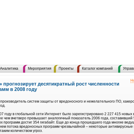
Аналитика
Мероприятия
Проекты
Каталог компаний
Управ
Н
» прогнозирует десятикратный рост численности
мм в 2008 году
производитель систем защиты от вредоносного и нежелательного ПО, хакерск
од.
07 году в глобальной сети Интернет было зарегистрировано 2 227 415 новых 
лее чем вчетверо превышает аналогичный показатель 2006 года, составивший
х программ достиг 354 гигабайт. Еще до конца прошедшего года многие вед
ием потока вредоносных программ чрезвычайной – некоторые антивирусные к
таким количеством угроз.