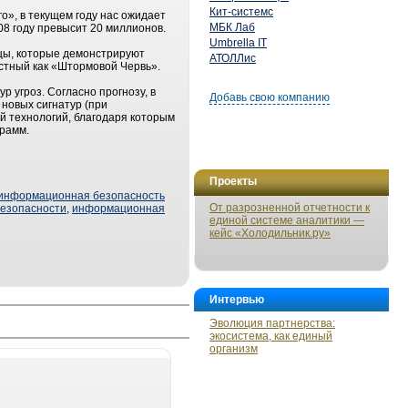
Кит-системс
о», в текущем году нас ожидает
МБК Лаб
08 году превысит 20 миллионов.
Umbrella IT
зцы, которые демонстрируют
АТОЛЛис
естный как «Штормовой Червь».
 угроз. Согласно прогнозу, в
Добавь свою компанию
 новых сигнатур (при
й технологий, благодаря которым
грамм.
Проекты
информационная безопасность
От разрозненной отчетности к
езопасности
,
информационная
единой системе аналитики —
кейс «Холодильник.ру»
Интервью
Эволюция партнерства:
экосистема, как единый
организм