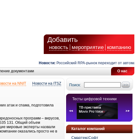
Добавить
новость
мероприятие
компанию
Новости:
Российский RPA-рынок переходит от автоматиза
ление документами
О нас
овости на NNIT
Новости на ITSZ
Поиск:
Тесты цифровой техники
их атак и спама, подготовила
вредоносных программ – вирусов,
 535 131. Общий объем
ущие мировые эксперты назвали
Каталог компаний
омпании оказались просто не в
СмартексСофт