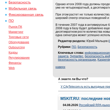
Безопасность
Однако итоги 2008 года должны проде
уже не четырехкратный, а десятикрат
Мобильная связь
Фиксированная связь
При этом растет не только количеств
широкий спектр опасных поведений и 
ПО
В течение 2007 года в антивирусные б
Рынок ПК
2008 году в базу будет добавлено еще
десятикратном росте количества нов
Маркетинг
одна сигнатура может успешно исполь
Торговые сети
Редактор раздела:
Юрий Мальцев (
Оборудование
Рубрики:
ПО
,
Безопасность
Outsourcing
Кадры
Ключевые слова:
информационная 
защита
,
Symantec
,
безопасность ин
Регулирование
безопасность организации
,
Kaspersk
Финансы
наверх
Web
А знаете ли Вы что?
У CityTelecom.ru есть выгодные п
MSKIT.RU: последние но
04.08.2026
Российский RPA-рынок