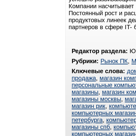
Компании насчитывает 
Постоянный рост и ра
продуктовых линеек де
партнеров в сфере IT- 
Редактор раздела:
Юр
Рубрики:
Рынок ПК
,
М
Ключевые слова:
до
продажа
,
магазин ком
персональные компью
магазины
,
магазин ко
магазины москвы
,
маг
магазин рик
,
компьюте
компьютерных магази
петербурга
,
компьютер
магазины спб
,
компью
компьютерных магази