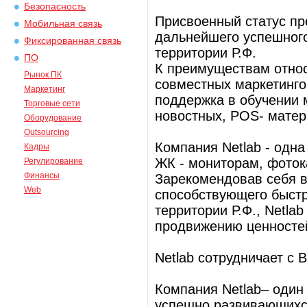
Безопасность
Присвоенный статус пр
Мобильная связь
дальнейшего успешног
Фиксированная связь
территории Р.Ф.
ПО
К преимуществам относ
Рынок ПК
совместных маркетинго
Маркетинг
поддержка в обучении
Торговые сети
новостных, POS- матер
Оборудование
Outsourcing
Компания Netlab - одн
Кадры
ЖК - мониторам, фоток
Регулирование
Финансы
Зарекомендовав себя в
Web
способствующего быст
территории Р.Ф., Netla
продвижению ценностей
Netlab сотрудничает с
Компания Netlab– один
успешно развивающихся