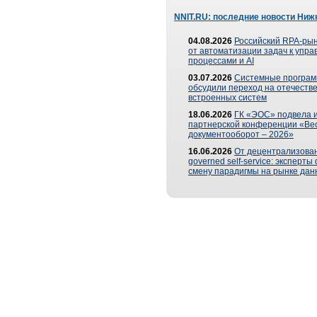
NNIT.RU: последние новости Ниж
04.08.2026
Российский RPA-рын
от автоматизации задач к упр
процессами и AI
03.07.2026
Системные програ
обсудили переход на отечеств
встроенных систем
18.06.2026
ГК «ЭОС» подвела и
партнерской конференции «Ве
документооборот – 2026»
16.06.2026
От децентрализован
governed self-service: эксперт
смену парадигмы на рынке дан