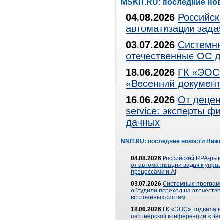
MSKIT.RU: последние но
04.08.2026
Российск
автоматизации зада
03.07.2026
Системны
отечественные ОС д
18.06.2026
ГК «ЭОС»
«Весенний документ
16.06.2026
От децен
service: эксперты 
данных
NNIT.RU: последние новости Ниж
04.08.2026
Российский RPA-рын
от автоматизации задач к упр
процессами и AI
03.07.2026
Системные програ
обсудили переход на отечеств
встроенных систем
18.06.2026
ГК «ЭОС» подвела и
партнерской конференции «Ве