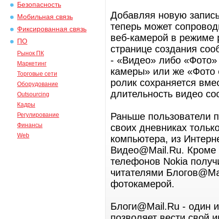
Безопасность
Добавляя новую запись
Мобильная связь
теперь может сопровод
Фиксированная связь
веб-камерой в режиме 
ПО
странице создания соо
Рынок ПК
- «Видео» либо «Фото» 
Маркетинг
камеры» или же «Фото 
Торговые сети
ролик сохраняется вме
Оборудование
длительность видео сос
Outsourcing
Кадры
Раньше пользователи п
Регулирование
Финансы
своих дневниках только
Web
компьютера, из Интерн
Видео@Mail.Ru. Кроме 
телефонов Nokia получ
читателями Блогов@Ma
фотокамерой.
Блоги@Mail.Ru - один и
позволяет вести свой и