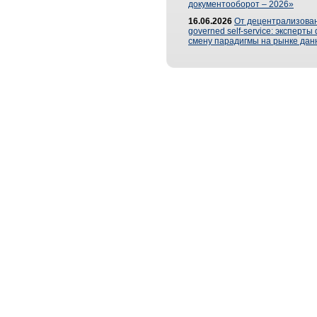
документооборот – 2026»
16.06.2026
От децентрализован
governed self-service: эксперт
смену парадигмы на рынке дан