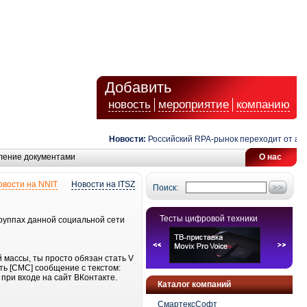
Добавить
новость
мероприятие
компанию
Новости:
Российский RPA-рынок переходит от автом
ление документами
О нас
овости на NNIT
Новости на ITSZ
Поиск:
Тесты цифровой техники
группах данной социальной сети
й массы, ты просто обязан стать V
ть [СМС] сообщение с текстом:
при входе на сайт ВКонтакте.
Каталог компаний
СмартексСофт