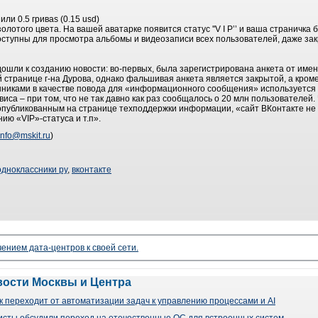
ли 0.5 гриваs (0.15 usd)
олотого цвета. На вашей аватарке появится статус ''V I P’’ и ваша страничка
 доступны для просмотра альбомы и видеозаписи всех пользователей, даже з
ошли к созданию новости: во-первых, была зарегистрирована анкета от име
 странице г-на Дурова, однако фальшивая анкета является закрытой, а кром
нниками в качестве повода для «информационного сообщения» используетс
иса – при том, что не так давно как раз сообщалось о 20 млн пользователей.
 опубликованным на странице техподдержки информации, «сайт ВКонтакте не 
ию «VIP»-статуса и т.п».
info@mskit.ru
)
одноклассники ру
,
вконтакте
чением дата-центров к своей сети.
вости Москвы и Центра
 переходит от автоматизации задач к управлению процессами и AI