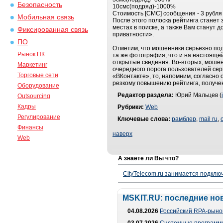
Безопасность
10смс(подряд)-1000%
Стоимость [СМС] сообщения - 3 рубля и
Мобильная связь
После этого полоска рейтинга станет з
местах в поиске, а также Вам станут
Фиксированная связь
приватности».
ПО
Отметим, что мошенники серьезно под
Рынок ПК
та же фотография, что и на настоящей
открытые сведения. Во-вторых, моше
Маркетинг
очередного порога пользователей серв
Торговые сети
«ВКонтакте», то, напомним, согласно
резкому повышению рейтинга, получен
Оборудование
Редактор раздела:
Юрий Мальцев (
Outsourcing
Кадры
Рубрики:
Web
Регулирование
Ключевые слова:
рамблер
,
mail ru
,
Финансы
наверх
Web
А знаете ли Вы что?
CityTelecom.ru занимается подклю
MSKIT.RU: последние но
04.08.2026
Российский RPA-рынок