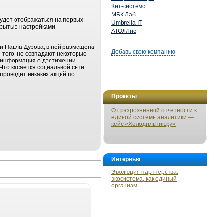
Кит-системс
МБК Лаб
 будет отображаться на первых
Umbrella IT
акрытые настройками
АТОЛЛис
ни Павла Дурова, в ней размещена
Добавь свою компанию
е того, не совпадают некоторые
я информация о достижении
 Что касается социальной сети
проводит никаких акций по
Проекты
От разрозненной отчетности к
единой системе аналитики —
кейс «Холодильник.ру»
Интервью
Эволюция партнерства:
экосистема, как единый
организм