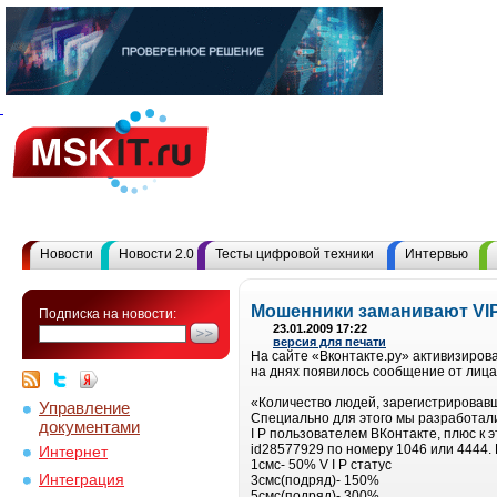
Новости
Новости 2.0
Тесты цифровой техники
Интервью
Мошенники заманивают VIP
Подписка на новости:
23.01.2009 17:22
версия для печати
На сайте «Вконтакте.ру» активизиров
на днях появилось сообщение от лиц
«Количество людей, зарегистрировавш
Управление
Специально для этого мы разработали "
документами
I P пользователем ВКонтакте, плюс к 
id28577929 по номеру 1046 или 4444.
Интернет
1смс- 50% V I P статус
Интеграция
3смс(подряд)- 150%
5смс(подряд)- 300%