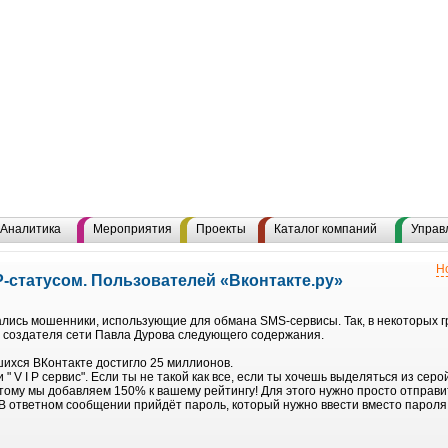
Аналитика
Мероприятия
Проекты
Каталог компаний
Управ
Н
-статусом. Пользователей «Вконтакте.ру»
ались мошенники, использующие для обмана SMS-сервисы. Так, в некоторых 
а создателя сети Павла Дурова следующего содержания.
ихся ВКонтакте достигло 25 миллионов.
 V I P сервис". Если ты не такой как все, если ты хочешь выделяться из серо
этому мы добавляем 150% к вашему рейтингу! Для этого нужно просто отправи
 В ответном сообщении прийдёт пароль, который нужно ввести вместо пароля 