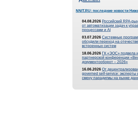
NNIT.RU: последние новости Ниж
04.08.2026
Российский RPA-рын
от автоматизации задач к упр
процессами и AI
03.07.2026
Системные програ
обсудили переход на отечеств
встроенных систем
18.06.2026
ГК «ЭОС» подвела и
партнерской конференции «Ве
документооборот – 2026»
16.06.2026
От децентрализован
governed self-service: эксперт
смену парадигмы на рынке дан