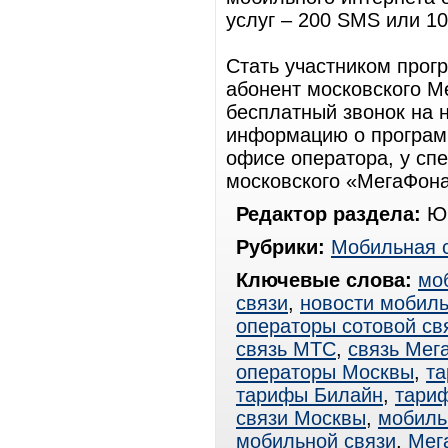
услуг – 200 SMS или 1
Стать участником про
абонент московского М
бесплатный звонок на 
информацию о программ
офисе оператора, у сп
московского «МегаФона
Редактор раздела:
Юр
Рубрики:
Мобильная 
Ключевые слова:
мо
связи
,
новости мобиль
операторы сотовой св
связь МТС
,
связь Мег
операторы Москвы
,
т
тарифы Билайн
,
тари
связи Москвы
,
мобиль
мобильной связи
,
Мег