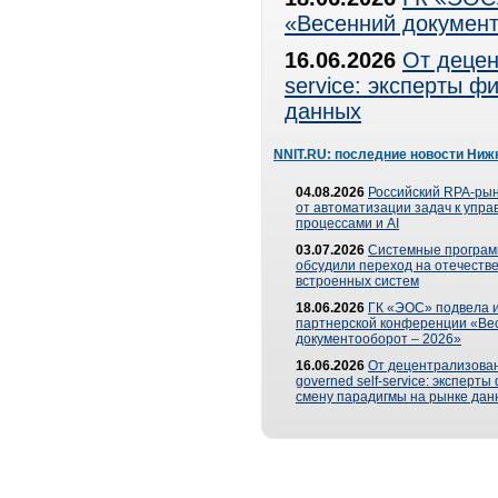
«Весенний документ
16.06.2026
От децен
service: эксперты 
данных
NNIT.RU: последние новости Ниж
04.08.2026
Российский RPA-рын
от автоматизации задач к упр
процессами и AI
03.07.2026
Системные програ
обсудили переход на отечеств
встроенных систем
18.06.2026
ГК «ЭОС» подвела и
партнерской конференции «Ве
документооборот – 2026»
16.06.2026
От децентрализован
governed self-service: эксперт
смену парадигмы на рынке дан