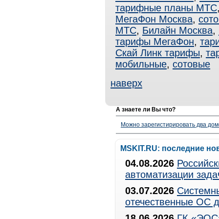
тарифные планы МТС
МегаФон Москва
,
сото
МТС
,
Билайн Москва
,
тарифы МегаФон
,
тар
Скай Линк тарифы
,
та
мобильные
,
сотовые
наверх
А знаете ли Вы что?
Можно зарегистирировать два дом
MSKIT.RU: последние но
04.08.2026
Российск
автоматизации зада
03.07.2026
Системны
отечественные ОС д
18.06.2026
ГК «ЭОС»