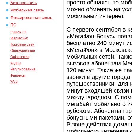
просто общаясь по мо
Безопасность
можно обменять на услу
Мобильная связь
мобильный интернет.
Фиксированная связь
ПО
С первого сентября в 
Рынок ПК
«МегаФон-Бонус» появя
Маркетинг
бесплатно 240 минут и
Торговые сети
«МегаФон» в Московско
Оборудование
мобильных сетей. Такж
Outsourcing
вызовов абонентам Мег
Кадры
120 минут. Такие же па
Регулирование
Финансы
звонки в другие город
Web
путешественники: для н
минут входящей связи 
международном. С пом
мегабайт мобильного ин
рубежом. Абоненты тар
бонусными пакетами, о
В зоне действия домаш
мобильного интернета 